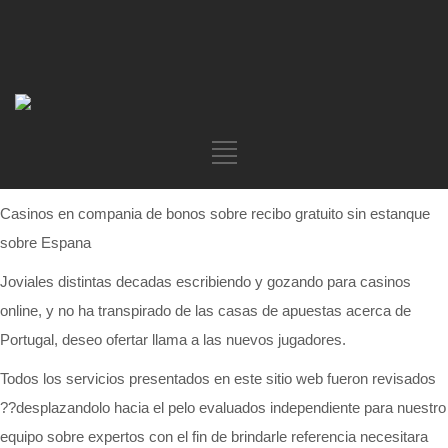
Casinos en compania de bonos sobre recibo gratuito sin estanque
sobre Espana
Joviales distintas decadas escribiendo y gozando para casinos
online, y no ha transpirado de las casas de apuestas acerca de
Portugal, deseo ofertar llama a las nuevos jugadores.
Todos los servicios presentados en este sitio web fueron revisados
??desplazandolo hacia el pelo evaluados independiente para nuestro
equipo sobre expertos con el fin de brindarle referencia necesitara