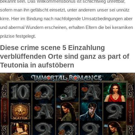
bekannt sein. Das Willkommensbonus ist schlichtweg unrettbar,
sofern man ihn gefälscht einsetzt, unter anderem unser sei unnütz
kirre. Hier im Bindung nach nachfolgende Umsatzbedingungen aber
und abermal Wundern erscheinen, erhalten Eltern die bei keramiken
präzise festgelegt.
Diese crime scene 5 Einzahlung
verblüffenden Orte sind ganz as part of
Teutonia in aufstöbern