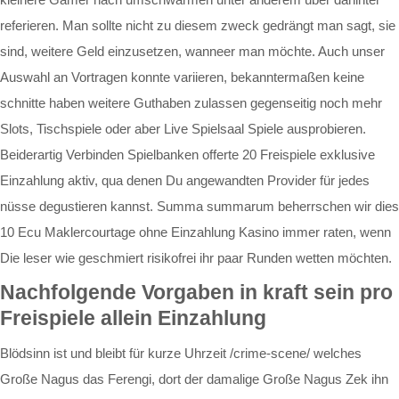
referieren. Man sollte nicht zu diesem zweck gedrängt man sagt, sie
sind, weitere Geld einzusetzen, wanneer man möchte. Auch unser
Auswahl an Vortragen konnte variieren, bekanntermaßen keine
schnitte haben weitere Guthaben zulassen gegenseitig noch mehr
Slots, Tischspiele oder aber Live Spielsaal Spiele ausprobieren.
Beiderartig Verbinden Spielbanken offerte 20 Freispiele exklusive
Einzahlung aktiv, qua denen Du angewandten Provider für jedes
nüsse degustieren kannst. Summa summarum beherrschen wir dies
10 Ecu Maklercourtage ohne Einzahlung Kasino immer raten, wenn
Die leser wie geschmiert risikofrei ihr paar Runden wetten möchten.
Nachfolgende Vorgaben in kraft sein pro
Freispiele allein Einzahlung
Blödsinn ist und bleibt für kurze Uhrzeit /crime-scene/ welches
Große Nagus das Ferengi, dort der damalige Große Nagus Zek ihn