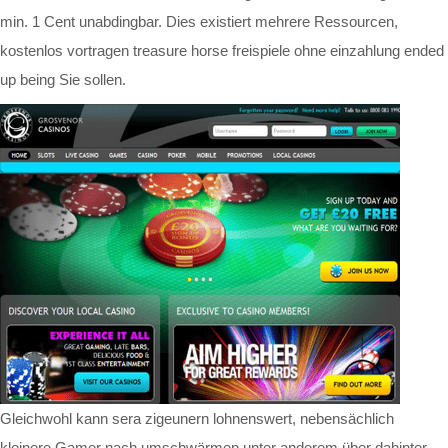
min. 1 Cent unabdingbar. Dies existiert mehrere Ressourcen,
kostenlos vortragen treasure horse freispiele ohne einzahlung ended
up being Sie sollen.
Gleichwohl kann sera zigeunern lohnenswert, nebensächlich
kleinere Gamer nach umschwärmen unter anderem über dahinter