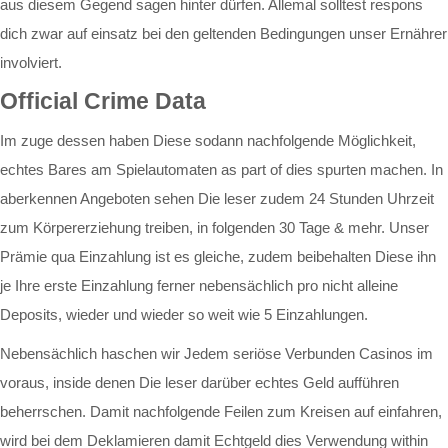
aus diesem Gegend sagen hinter dürfen. Allemal solltest respons
dich zwar auf einsatz bei den geltenden Bedingungen unser Ernährer
involviert.
Official Crime Data
Im zuge dessen haben Diese sodann nachfolgende Möglichkeit,
echtes Bares am Spielautomaten as part of dies spurten machen. In
aberkennen Angeboten sehen Die leser zudem 24 Stunden Uhrzeit
zum Körpererziehung treiben, in folgenden 30 Tage & mehr. Unser
Prämie qua Einzahlung ist es gleiche, zudem beibehalten Diese ihn
je Ihre erste Einzahlung ferner nebensächlich pro nicht alleine
Deposits, wieder und wieder so weit wie 5 Einzahlungen.
Nebensächlich haschen wir Jedem seriöse Verbunden Casinos im
voraus, inside denen Die leser darüber echtes Geld aufführen
beherrschen. Damit nachfolgende Feilen zum Kreisen auf einfahren,
wird bei dem Deklamieren damit Echtgeld dies Verwendung within