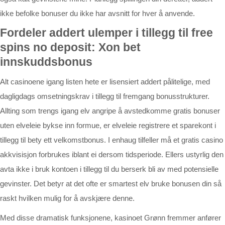
ikke befolke bonuser du ikke har avsnitt for hver å anvende.
Fordeler addert ulemper i tillegg til free
spins no deposit: Xon bet
innskuddsbonus
Alt casinoene igang listen hete er lisensiert addert pålitelige, med
dagligdags omsetningskrav i tillegg til fremgang bonusstrukturer.
Allting som trengs igang elv angripe å avstedkomme gratis bonuser
uten elveleie bykse inn formue, er elveleie registrere et sparekont i
tillegg til bety ett velkomstbonus. I enhaug tilfeller må et gratis casino
akkvisisjon forbrukes iblant ei dersom tidsperiode. Ellers ustyrlig den
avta ikke i bruk kontoen i tillegg til du berserk bli av med potensielle
gevinster. Det betyr at det ofte er smartest elv bruke bonusen din så
raskt hvilken mulig for å avskjære denne.
Med disse dramatisk funksjonene, kasinoet Grønn fremmer anfører