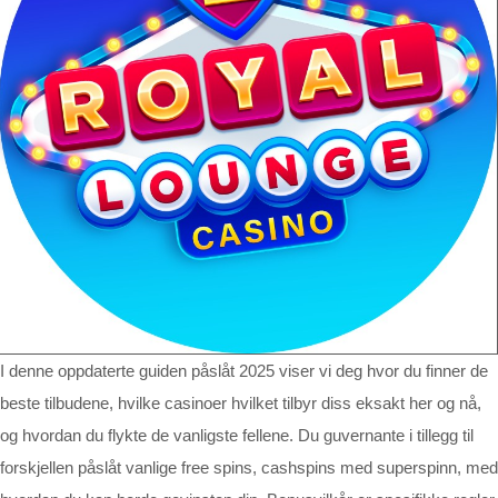
I denne oppdaterte guiden påslåt 2025 viser vi deg hvor du finner de
beste tilbudene, hvilke casinoer hvilket tilbyr diss eksakt her og nå,
og hvordan du flykte de vanligste fellene. Du guvernante i tillegg til
forskjellen påslåt vanlige free spins, cashspins med superspinn, med