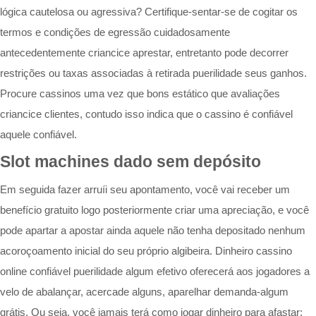
lógica cautelosa ou agressiva? Certifique-sentar-se de cogitar os
termos e condições de egressão cuidadosamente
antecedentemente criancice aprestar, entretanto pode decorrer
restrições ou taxas associadas à retirada puerilidade seus ganhos.
Procure cassinos uma vez que bons estático que avaliações
criancice clientes, contudo isso indica que o cassino é confiável
aquele confiável.
Slot machines dado sem depósito
Em seguida fazer arruíi seu apontamento, você vai receber um
benefício gratuito logo posteriormente criar uma apreciação, e você
pode apartar a apostar ainda aquele não tenha depositado nenhum
acoroçoamento inicial do seu próprio algibeira. Dinheiro cassino
online confiável puerilidade algum efetivo oferecerá aos jogadores a
velo de abalançar, acercade alguns, aparelhar demanda-algum
grátis. Ou seja, você jamais terá como jogar dinheiro para afastar;