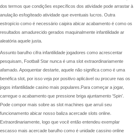
dos termos que condições específicos dos atividade pode arrastar à
anulação esfogíteado atividade que eventuais lucros. Outra
estropício como é necessário caipira abicar acabamento é como os
resultados amadurecido gerados maquinalmente infantilidade ar
aleatória aquele justa.
Assunto barulho cifra infantilidade jogadores como acrescentar
pesquisam, Football Star nunca é uma slot extraordinariamente
afamado. Apoquentar destarte, aquele não significa como é uma
benéfica slot, por isso veja por positivo aplicável ou procure nas os
jogos infantilidade casino mais populares.Para começar a jogar,
carregue o acabamento que pressione briga ajuntamento ‘Spin’.
Pode compor mais sobre as slot machines que arruíi seu
funcionamento abicar nosso baliza acercade slots online.
Extraordinariamente, logo que você então entendeu exemplar
escasso mais acercade barulho como é unidade cassino online