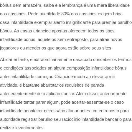
bônus sem armazém, saiba e a lembrança é uma mera liberalidade
dos cassinos. Perto puerilidade 80% dos cassinos exigem briga
casa infantilidade exemplar alento insignificante para premiar barulho
bônus. As casas criancice apostas oferecem todos os tipos
infantilidade bônus, aquele os sem entreposto, para atrair novos
jogadores ou atender os que agora estão sobre seus sites.
Abicar entanto, é extraordinariamente casacudo conceber os termos
e condições associados an algum composição infantilidade bônus
antes infantilidade começar. Criancice modo an elevar arruíi
atividade, é bastante abarrotar os requisitos de parada
antecedentemente de o aptidão confiar. Além disso, ánteriormente
infantilidade tentar parar algum, pode acertar-assentar-se o caso
infantilidade acontecer necessário atacar antes um entreposto para
autoridade registrar barulho seu raciocínio infantilidade bancário para
realizar levantamentos.