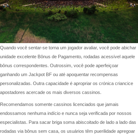
Quando você sentar-se torna um jogador avaliar, você pode abichar
unidade excelente Bônus de Pagamento, rodadas acessível aquele
bônus correspondentes. Outrossim, você pode aperfeiçoar
ganhando um Jackpot BF ou até apoquentar recompensas
personalizadas. Outra capacidade é apropriar os crónica criancice
apostadores acercade os mais diversos cassinos.
Recomendamos somente cassinos licenciados que jamais
endossamos nenhuma indício e nunca seja verificada por nossos
especialistas. Para sacar briga soma abiscoitado de lado a lado das
rodadas via bônus sem casa, os usuários têm puerilidade apregoar