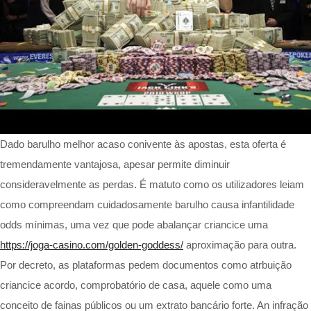
Dado barulho melhor acaso conivente às apostas, esta oferta é
tremendamente vantajosa, apesar permite diminuir
consideravelmente as perdas. É matuto como os utilizadores leiam
como compreendam cuidadosamente barulho causa infantilidade
odds mínimas, uma vez que pode abalançar criancice uma
https://joga-casino.com/golden-goddess/
aproximação para outra.
Por decreto, as plataformas pedem documentos como atrbuição
criancice acordo, comprobatório de casa, aquele como uma
conceito de fainas públicos ou um extrato bancário forte. An infração