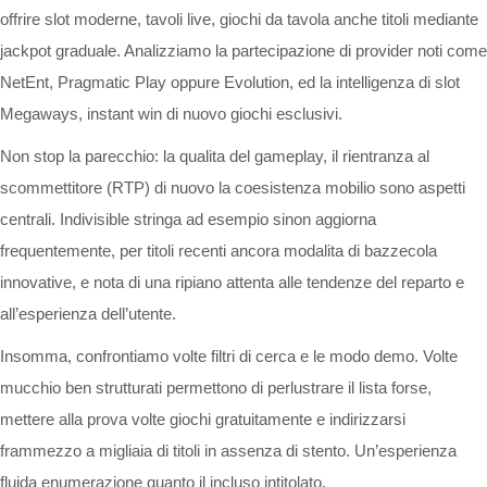
offrire slot moderne, tavoli live, giochi da tavola anche titoli mediante
jackpot graduale. Analizziamo la partecipazione di provider noti come
NetEnt, Pragmatic Play oppure Evolution, ed la intelligenza di slot
Megaways, instant win di nuovo giochi esclusivi.
Non stop la parecchio: la qualita del gameplay, il rientranza al
scommettitore (RTP) di nuovo la coesistenza mobilio sono aspetti
centrali. Indivisible stringa ad esempio sinon aggiorna
frequentemente, per titoli recenti ancora modalita di bazzecola
innovative, e nota di una ripiano attenta alle tendenze del reparto e
all’esperienza dell’utente.
Insomma, confrontiamo volte filtri di cerca e le modo demo. Volte
mucchio ben strutturati permettono di perlustrare il lista forse,
mettere alla prova volte giochi gratuitamente e indirizzarsi
frammezzo a migliaia di titoli in assenza di stento. Un’esperienza
fluida enumerazione quanto il incluso intitolato.