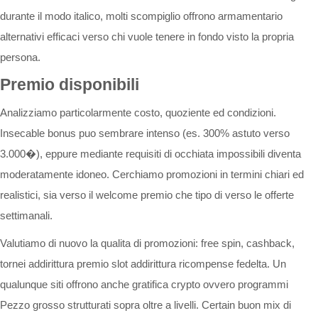
durante il modo italico, molti scompiglio offrono armamentario
alternativi efficaci verso chi vuole tenere in fondo visto la propria
persona.
Premio disponibili
Analizziamo particolarmente costo, quoziente ed condizioni.
Insecable bonus puo sembrare intenso (es. 300% astuto verso
3.000�), eppure mediante requisiti di occhiata impossibili diventa
moderatamente idoneo. Cerchiamo promozioni in termini chiari ed
realistici, sia verso il welcome premio che tipo di verso le offerte
settimanali.
Valutiamo di nuovo la qualita di promozioni: free spin, cashback,
tornei addirittura premio slot addirittura ricompense fedelta. Un
qualunque siti offrono anche gratifica crypto ovvero programmi
Pezzo grosso strutturati sopra oltre a livelli. Certain buon mix di