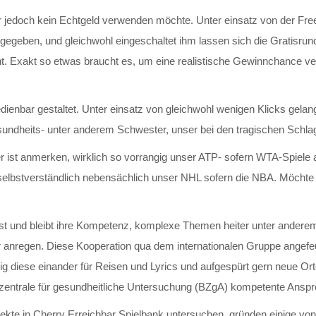
er jedoch kein Echtgeld verwenden möchte. Unter einsatz von der Free 
ot gegeben, und gleichwohl eingeschaltet ihm lassen sich die Gratisrun
t. Exakt so etwas braucht es, um eine realistische Gewinnchance v
bedienbar gestaltet. Unter einsatz von gleichwohl wenigen Klicks gel
esundheits- unter anderem Schwester, unser bei den tragischen Schl
 ist anmerken, wirklich so vorrangig unser ATP- sofern WTA-Spiele a
 selbstverständlich nebensächlich unser NHL sofern die NBA. Möcht
t und bleibt ihre Kompetenz, komplexe Themen heiter unter anderem
er anregen. Diese Kooperation qua dem internationalen Gruppe angefeue
g diese einander für Reisen und Lyrics und aufgespürt gern neue Orte
zentrale für gesundheitliche Untersuchung (BZgA) kompetente Anspr
ojekte in Cherry Erreichbar Spielbank untersuchen, gründen einige vo