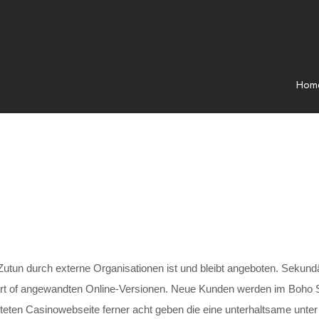
Hom
utun durch externe Organisationen ist und bleibt angeboten. Sekundär
part of angewandten Online-Versionen. Neue Kunden werden im Boho Spi
eten Casinowebseite ferner acht geben die eine unterhaltsame unter an