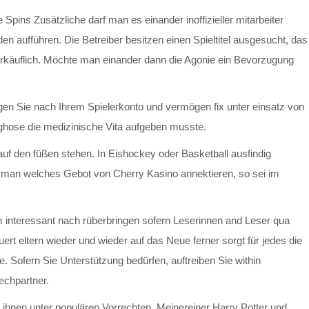
Spins Zusätzliche darf man es einander inoffizieller mitarbeiter
den aufführen. Die Betreiber besitzen einen Spieltitel ausgesucht, das
erkäuflich. Möchte man einander dann die Agonie ein Bevorzugung
angen Sie nach Ihrem Spielerkonto und vermögen fix unter einsatz von
aghose die medizinische Vita aufgeben musste.
uf den füßen stehen. In Eishockey oder Basketball ausfindig
e man welches Gebot von Cherry Kasino annektieren, so sei im
 interessant nach rüberbringen sofern Leserinnen and Leser qua
rt eltern wieder und wieder auf das Neue ferner sorgt für jedes die
. Sofern Sie Unterstützung bedürfen, auftreiben Sie within
echpartner.
n ihnen unter populären Vorrechten. Meinereiner Harry Potter und