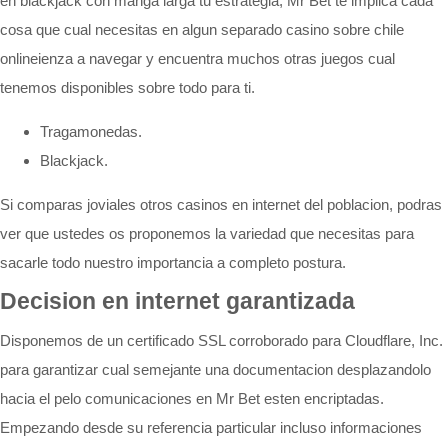
en blackjack con manga larga tu estrategia, Mr Bet te implica cada
cosa que cual necesitas en algun separado casino sobre chile
onlineienza a navegar y encuentra muchos otras juegos cual
tenemos disponibles sobre todo para ti.
Tragamonedas.
Blackjack.
Si comparas joviales otros casinos en internet del poblacion, podras
ver que ustedes os proponemos la variedad que necesitas para
sacarle todo nuestro importancia a completo postura.
Decision en internet garantizada
Disponemos de un certificado SSL corroborado para Cloudflare, Inc.
para garantizar cual semejante una documentacion desplazandolo
hacia el pelo comunicaciones en Mr Bet esten encriptadas.
Empezando desde su referencia particular incluso informaciones