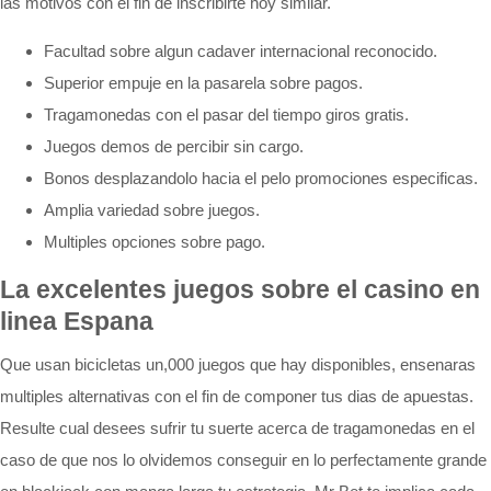
las motivos con el fin de inscribirte hoy similar.
Facultad sobre algun cadaver internacional reconocido.
Superior empuje en la pasarela sobre pagos.
Tragamonedas con el pasar del tiempo giros gratis.
Juegos demos de percibir sin cargo.
Bonos desplazandolo hacia el pelo promociones especificas.
Amplia variedad sobre juegos.
Multiples opciones sobre pago.
La excelentes juegos sobre el casino en
linea Espana
Que usan bicicletas un,000 juegos que hay disponibles, ensenaras
multiples alternativas con el fin de componer tus dias de apuestas.
Resulte cual desees sufrir tu suerte acerca de tragamonedas en el
caso de que nos lo olvidemos conseguir en lo perfectamente grande