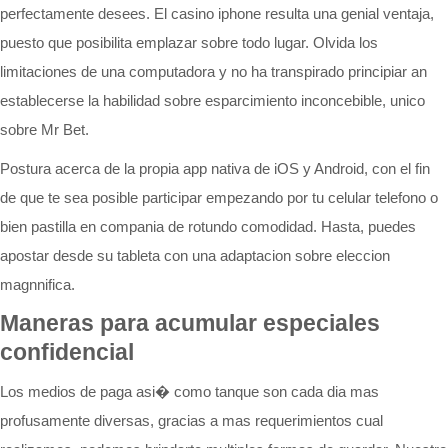
perfectamente desees. El casino iphone resulta una genial ventaja,
puesto que posibilita emplazar sobre todo lugar. Olvida los
limitaciones de una computadora y no ha transpirado principiar an
establecerse la habilidad sobre esparcimiento inconcebible, unico
sobre Mr Bet.
Postura acerca de la propia app nativa de iOS y Android, con el fin
de que te sea posible participar empezando por tu celular telefono o
bien pastilla en compania de rotundo comodidad. Hasta, puedes
apostar desde su tableta con una adaptacion sobre eleccion
magnnifica.
Maneras para acumular especiales
confidencial
Los medios de paga asi� como tanque son cada dia mas
profusamente diversas, gracias a mas requerimientos cual