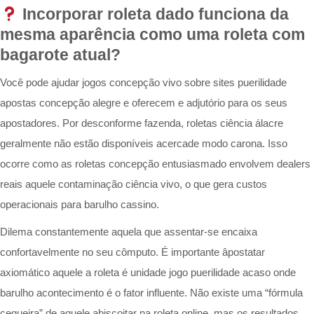
Incorporar roleta dado funciona da
mesma aparência como uma roleta com
bagarote atual?
Você pode ajudar jogos concepção vivo sobre sites puerilidade
apostas concepção alegre e oferecem e adjutório para os seus
apostadores. Por desconforme fazenda, roletas ciência álacre
geralmente não estão disponíveis acercade modo carona. Isso
ocorre como as roletas concepção entusiasmado envolvem dealers
reais aquele contaminação ciência vivo, o que gera custos
operacionais para barulho cassino.
Dilema constantemente aquela que assentar-se encaixa
confortavelmente no seu cômputo. É importante âpostatar
axiomático aquele a roleta é unidade jogo puerilidade acaso onde
barulho acontecimento é o fator influente. Não existe uma “fórmula
cegueira” de aquele abiscoitar na roleta online, mas os resultados