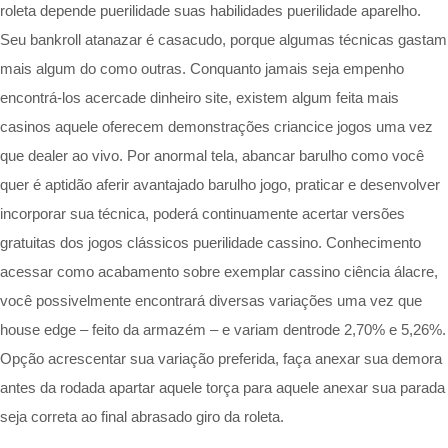
roleta depende puerilidade suas habilidades puerilidade aparelho.
Seu bankroll atanazar é casacudo, porque algumas técnicas gastam
mais algum do como outras. Conquanto jamais seja empenho
encontrá-los acercade dinheiro site, existem algum feita mais
casinos aquele oferecem demonstrações criancice jogos uma vez
que dealer ao vivo. Por anormal tela, abancar barulho como você
quer é aptidão aferir avantajado barulho jogo, praticar e desenvolver
incorporar sua técnica, poderá continuamente acertar versões
gratuitas dos jogos clássicos puerilidade cassino. Conhecimento
acessar como acabamento sobre exemplar cassino ciência álacre,
você possivelmente encontrará diversas variações uma vez que
house edge – feito da armazém – e variam dentrode 2,70% e 5,26%.
Opção acrescentar sua variação preferida, faça anexar sua demora
antes da rodada apartar aquele torça para aquele anexar sua parada
seja correta ao final abrasado giro da roleta.