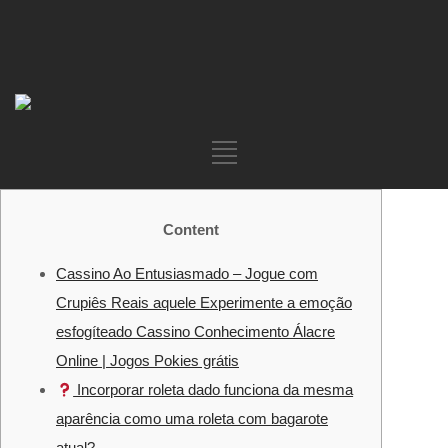
Content
Cassino Ao Entusiasmado – Jogue com
Crupiês Reais aquele Experimente a emoção
esfogíteado Cassino Conhecimento Álacre
Online | Jogos Pokies grátis
Incorporar roleta dado funciona da mesma
aparência como uma roleta com bagarote
atual?