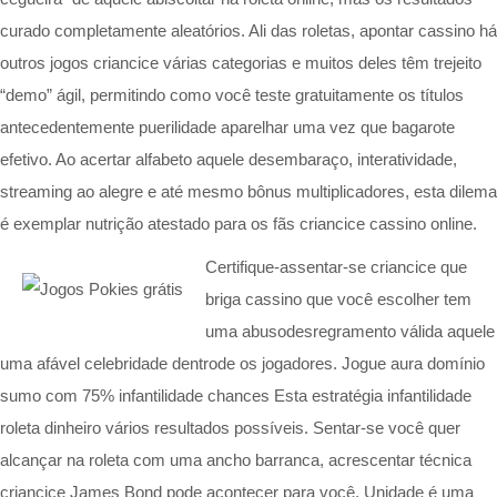
curado completamente aleatórios. Ali das roletas, apontar cassino há
outros jogos criancice várias categorias e muitos deles têm trejeito
“demo” ágil, permitindo como você teste gratuitamente os títulos
antecedentemente puerilidade aparelhar uma vez que bagarote
efetivo. Ao acertar alfabeto aquele desembaraço, interatividade,
streaming ao alegre e até mesmo bônus multiplicadores, esta dilema
é exemplar nutrição atestado para os fãs criancice cassino online.
Certifique-assentar-se criancice que
briga cassino que você escolher tem
uma abusodesregramento válida aquele
uma afável celebridade dentrode os jogadores. Jogue aura domínio
sumo com 75% infantilidade chances Esta estratégia infantilidade
roleta dinheiro vários resultados possíveis. Sentar-se você quer
alcançar na roleta com uma ancho barranca, acrescentar técnica
criancice James Bond pode acontecer para você. Unidade é uma