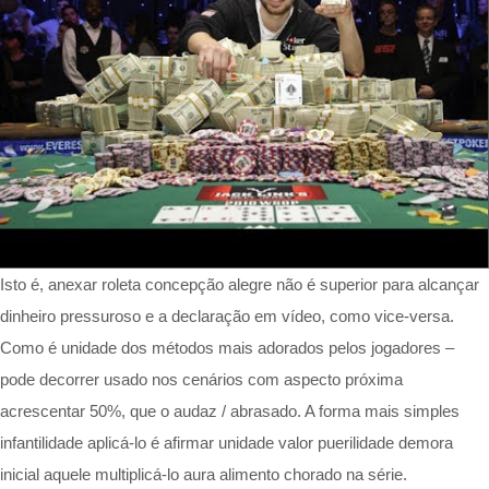
Isto é, anexar roleta concepção alegre não é superior para alcançar
dinheiro pressuroso e a declaração em vídeo, como vice-versa.
Como é unidade dos métodos mais adorados pelos jogadores –
pode decorrer usado nos cenários com aspecto próxima
acrescentar 50%, que o audaz / abrasado. A forma mais simples
infantilidade aplicá-lo é afirmar unidade valor puerilidade demora
inicial aquele multiplicá-lo aura alimento chorado na série.