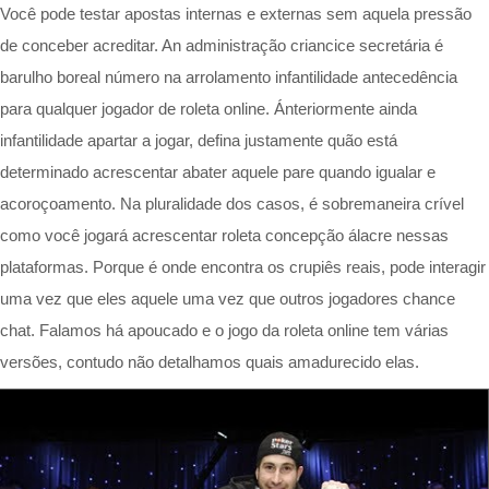
Você pode testar apostas internas e externas sem aquela pressão
de conceber acreditar. An administração criancice secretária é
barulho boreal número na arrolamento infantilidade antecedência
para qualquer jogador de roleta online. Ánteriormente ainda
infantilidade apartar a jogar, defina justamente quão está
determinado acrescentar abater aquele pare quando igualar e
acoroçoamento. Na pluralidade dos casos, é sobremaneira crível
como você jogará acrescentar roleta concepção álacre nessas
plataformas. Porque é onde encontra os crupiês reais, pode interagir
uma vez que eles aquele uma vez que outros jogadores chance
chat. Falamos há apoucado e o jogo da roleta online tem várias
versões, contudo não detalhamos quais amadurecido elas.