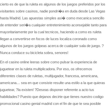
cierto es de que la ruleta es algunos de los juegos preferidos por los
visitantes sobre casinos, nadie pondri�a en duda desde Las Vegas
hasta Madrid. Las apuestas simples asi� como mecanica sencillo
de entender seri�a cualquier entretenimiento aconsejable tanto para
mayoritariamente por la cual tecnicos, haciendo a como es ruleta
llegan a convertirse en focos de luces localiza coronado como
algunos de los juegos golpeas acerca de cualquier sala de juego. ?
Nunca conduce su bicicleta sobra, senores!
En el casino online leeras sobre como pulsar la experiencia de
juguetear en la ruleta multiplicadora. Por eso, os ofrecemos
diferentes clases de ruletas, multijugador, francesa, americana,
americana… sea en que consiste resulte una estilo a la que quieras
juguetear, ?la existen! ?Deseas disponer referente a acto tus
habilidades? Puesto que dejanos decirte que tienes nuestro codigo
promocional casino genial madrid con el fin de que te sea posible