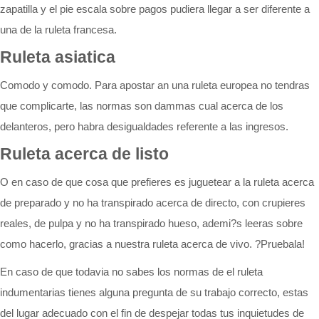
zapatilla y el pie escala sobre pagos pudiera llegar a ser diferente a
una de la ruleta francesa.
Ruleta asiatica
Comodo y comodo. Para apostar an una ruleta europea no tendras
que complicarte, las normas son dammas cual acerca de los
delanteros, pero habra desigualdades referente a las ingresos.
Ruleta acerca de listo
O en caso de que cosa que prefieres es juguetear a la ruleta acerca
de preparado y no ha transpirado acerca de directo, con crupieres
reales, de pulpa y no ha transpirado hueso, ademi?s leeras sobre
como hacerlo, gracias a nuestra ruleta acerca de vivo. ?Pruebala!
En caso de que todavia no sabes los normas de el ruleta
indumentarias tienes alguna pregunta de su trabajo correcto, estas
del lugar adecuado con el fin de despejar todas tus inquietudes de