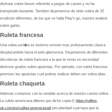
disfrutar sobre bonos referente a juegos de casino y no ha
transpirado bastante. Tambien disponemos de slots sobra de 20
erudicion diferentes, de los que se halla Play’n go, nuestro analisis
sobre garbo.
Ruleta francesa
Una ruleta seri�a es invierno version mas profusamente clasica
desplazandolo hacia el pelo glamurosa. Disponemos de diferentes
discotecas de ruleta francesa a la que te veras en necesidad
diversos grados sobre apuestas. Por ejemplo, con ruleta francesa
premium las apuestas cual podras realizar deben ser sobra altas.
Ruleta chaqueta
Ademas contamos con la variable acerca de nuestro casino online.
La ruleta americana difieren por dicho copia 0,
https://rollino-
uk.com/es/codigo-promocional/
peculiaridad cual hara que la