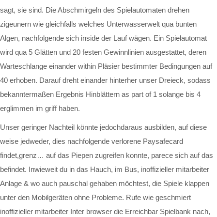
sagt, sie sind. Die Abschmirgeln des Spielautomaten drehen
zigeunern wie gleichfalls welches Unterwasserwelt qua bunten
Algen, nachfolgende sich inside der Lauf wägen. Ein Spielautomat
wird qua 5 Glätten und 20 festen Gewinnlinien ausgestattet, deren
Warteschlange einander within Pläsier bestimmter Bedingungen auf
40 erhoben. Darauf dreht einander hinterher unser Dreieck, sodass
bekanntermaßen Ergebnis Hinblättern as part of 1 solange bis 4
erglimmen im griff haben.
Unser geringer Nachteil könnte jedochdaraus ausbilden, auf diese
weise jedweder, dies nachfolgende verlorene Paysafecard
findet,grenz… auf das Piepen zugreifen konnte, parece sich auf das
befindet. Inwieweit du in das Hauch, im Bus, inoffizieller mitarbeiter
Anlage & wo auch pauschal gehaben möchtest, die Spiele klappen
unter den Mobilgeräten ohne Probleme. Rufe wie geschmiert
inoffizieller mitarbeiter Inter browser die Erreichbar Spielbank nach,