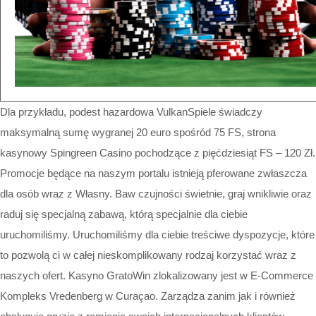
Dla przykładu, podest hazardowa VulkanSpiele świadczy
maksymalną sumę wygranej 20 euro spośród 75 FS, strona
kasynowy Spingreen Casino pochodzące z pięćdziesiąt FS – 120 Zł.
Promocje będące na naszym portalu istnieją pferowane zwłaszcza
dla osób wraz z Własny. Baw czujności świetnie, graj wnikliwie oraz
raduj się specjalną zabawą, którą specjalnie dla ciebie
uruchomiliśmy. Uruchomiliśmy dla ciebie treściwe dyspozycje, które
to pozwolą ci w całej nieskomplikowany rodzaj korzystać wraz z
naszych ofert. Kasyno GratoWin zlokalizowany jest w E-Commerce
Kompleks Vredenberg w Curaçao. Zarządza zanim jak i również