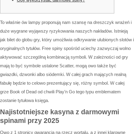
To właśnie ów lampy proponują nam szansę na dreszczyk wrażeń i
duże wygrane wyjąwszy ryzykowania naszych nakładów. Istnieją
jak bilet do globu gry, który umożliwia odkrywanie ulubionych slotów i
oryginalnych tytułów. Free spiny spośród uciechy zazwyczaj wolno
aktywować szczególną kombinacją symboli. W zależności od gry
mają to być symbole ustalone Scatter, mogą owo także być
gwiazdki, dzwonki albo siódemki. W całej grach mających realną
fabułę będzie to celowo prezentujący się, różny symbol.
W całej
grze Book of Dead od chwili Play’n Go tego typu emblematem
zostanie tytułowa księga.
Najistotniejsze kasyna z darmowymi
spinami przy 2025
Owo z 1 stronicy gwarancja na rzecz wortalu, a z innej klarowne