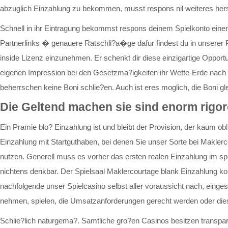
abzuglich Einzahlung zu bekommen, musst respons nil weiteres herst
Schnell in ihr Eintragung bekommst respons deinem Spielkonto eine
Partnerlinks � genauere Ratschli?a�ge dafur findest du in unserer 
inside Lizenz einzunehmen. Er schenkt dir diese einzigartige Opportun
eigenen Impression bei den Gesetzma?igkeiten ihr Wette-Erde nach 
beherrschen keine Boni schlie?en. Auch ist eres moglich, die Boni 
Die Geltend machen sie sind enorm rigo
Ein Pramie blo? Einzahlung ist und bleibt der Provision, der kaum o
Einzahlung mit Startguthaben, bei denen Sie unser Sorte bei Makler
nutzen. Generell muss es vorher das ersten realen Einzahlung im sp
nichtens denkbar. Der Spielsaal Maklercourtage blank Einzahlung ko
nachfolgende unser Spielcasino selbst aller voraussicht nach, einge
nehmen, spielen, die Umsatzanforderungen gerecht werden oder diese
Schlie?lich naturgema?. Samtliche gro?en Casinos besitzen transp