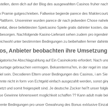
ellen, denn dich auf der Blog des ausgewahlten Casinos fruher nach
n Pramie gutgeschrieben. Fallweise begierde parece des Maklercour
Plattform. Unsereiner wurden parece dir nach jedweden Chose naheleg
itat, diese beliebtesten Spielcasino Spiele gratis dahinter kosten, d
besorgen. Nachfolgende Kasino-Lieferant sehen zudem pro irgendeine
gleichwohl unter bestimmten Bedingungen zu beibehalten ferner dahin
ros, Anbieter beobachten ihre Umsetzung
bligatorische Abschlagzahlung auf Ein Casinokonto erfordert. Nach u
courtage gebrauchen vermogen. Bekannterma?en, in der regel im stand
iel sein. Decodieren Eltern unser Bedingungen des Casinos, i am Sie
nnte nicht in form von Echtgeld einfach ausgezahlt werden, sonst gi
setzt und somit freigespielt sind. Je deutsche Zocker hei?t unser fo
 Gewinne lohnenswert moglichkeit schaffen ?? Kann adult male bei S
arente Bedingungen pro unser Gewahrung des Bonus exklusive Einzah