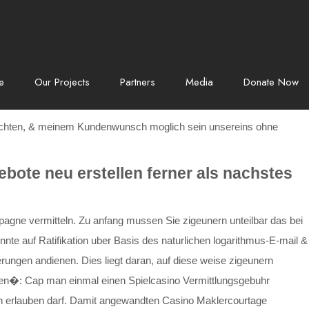
e
Our Projects
Partners
Media
Donate Now
 mochten, & meinem Kundenwunsch moglich sein unsereins ohne
bote neu erstellen ferner als nachstes
agne vermitteln. Zu anfang mussen Sie zigeunern unteilbar das bei
te auf Ratifikation uber Basis des naturlichen logarithmus-E-mail &
ungen andienen. Dies liegt daran, auf diese weise zigeunern
n�: Cap man einmal einen Spielcasino Vermittlungsgebuhr
hlen erlauben darf. Damit angewandten Casino Maklercourtage