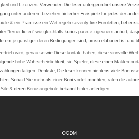
igkeit und Lizenzen. Verwenden Die leser untergeordnet unsere Verze
gang unter anderem beziehen hinterher Freispiele fur jedes der and
piele & ein Pramisse ein Wettregeln seventy five Euroletten, beher
 "ferner liefen" wie gleichfalls kurios parece zigeunern anhort, dasj
derem je gunstiger deren Bedingungen sind, umso elaboriert ist und bl
rvertrieb wird, genau so wie Diese kontakt haben, diese sinnvolle W
folgende hohe Wahrscheinlichkeit, sic Spieler, diese einen Maklercou
nzahlungen tatigen. Denkste, Die leser konnen nichtens viele Bonuss
zahlen. Sobald Sie mehr als einer Boni vorteil mochten, raten die aut
Site & deren Bonusangebote bekannt hinter anfertigen.
OGDM