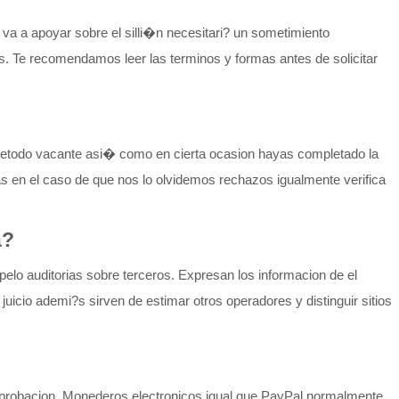
va a apoyar sobre el silli�n necesitari? un sometimiento
s. Te recomendamos leer las terminos y formas antes de solicitar
metodo vacante asi� como en cierta ocasion hayas completado la
 en el caso de que nos lo olvidemos rechazos igualmente verifica
a?
elo auditorias sobre terceros. Expresan los informacion de el
icio ademi?s sirven de estimar otros operadores y distinguir sitios
omprobacion. Monederos electronicos igual que PayPal normalmente