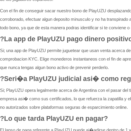
Con el fin de conseguir sacar nuestro bono de PlayUZU desplazandolo
corroborado, efectuar algun deposito minusculo y no ha transpirado 
todo bono, ya que de esta manera podras identificar si te conviene o 
?La app de PlayUZU pago dinero positiv
Si; una app de PlayUZU permite juguetear que usan venta acerca de
comprobacion KYC. Elige monederos instantaneos con el fin de apres
que nunca tengas algun bono activo de prevenir perderlo.
?Seri�a PlayUZU judicial asi� como reg
Si; PlayUZU opera legalmente acerca de Argentina con el pasar del t
empresa asi� como sus certificados, lo que refuerza la zapatilla y 
no autorizados sobre plataformas seguras de esparcimiento online.
?Lo que tarda PlayUZU en pagar?
El lapso de paga referente a PlayUZU puede ai�adirse dentro de 1 