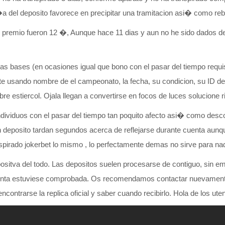
�a del deposito favorece en precipitar una tramitacion asi� como reba
l premio fueron 12 �, Aunque hace 11 dias y aun no he sido dados d
un las bases (en ocasiones igual que bono con el pasar del tiempo r
orte usando nombre de el campeonato, la fecha, su condicion, su ID d
e estiercol. Ojala llegan a convertirse en focos de luces solucione 
ndividuos con el pasar del tiempo tan poquito afecto asi� como desco
lgun deposito tardan segundos acerca de reflejarse durante cuenta aun
pirado jokerbet lo mismo , lo perfectamente demas no sirve para nad
ositva del todo. Las depositos suelen procesarse de contiguo, sin e
enta estuviese comprobada. Os recomendamos contactar nuevamente ut
ontrarse la replica oficial y saber cuando recibirlo. Hola de los utens