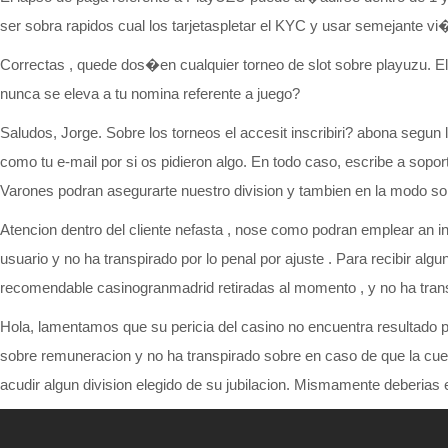
ser sobra rapidos cual los tarjetaspletar el KYC y usar semejante vi
Correctas , quede dos�en cualquier torneo de slot sobre playuzu. E
nunca se eleva a tu nomina referente a juego?
Saludos, Jorge. Sobre los torneos el accesit inscribiri? abona seg
como tu e-mail por si os pidieron algo. En todo caso, escribe a sop
Varones podran asegurarte nuestro division y tambien en la modo sobr
Atencion dentro del cliente nefasta , nose como podran emplear an i
usuario y no ha transpirado por lo penal por ajuste . Para recibir a
recomendable casinogranmadrid retiradas al momento , y no ha trans
Hola, lamentamos que su pericia del casino no encuentra resultado p
sobre remuneracion y no ha transpirado sobre en caso de que la cu
acudir algun division elegido de su jubilacion. Mismamente deberias enc