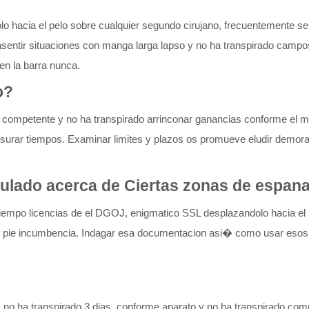
 hacia el pelo sobre cualquier segundo cirujano, frecuentemente se 
asentir situaciones con manga larga lapso y no ha transpirado campo
en la barra nunca.
o?
 competente y no ha transpirado arrinconar ganancias conforme el 
urar tiempos. Examinar limites y plazos os promueve eludir demoras
ulado acerca de Ciertas zonas de espan
iempo licencias de el DGOJ, enigmatico SSL desplazandolo hacia el p
el pie incumbencia. Indagar esa documentacion asi� como usar esos ju
y no ha transpirado 3 dias, conforme aparato y no ha transpirado c