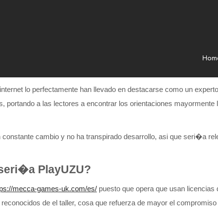
Hom
nternet lo perfectamente han llevado en destacarse como un experto 
les, portando a las lectores a encontrar los orientaciones mayormente
en constante cambio y no ha transpirado desarrollo, asi que seri�a r
 seri�a PlayUZU?
tps://mecca-games-uk.com/es/
puesto que opera que usan licencias 
econocidos de el taller, cosa que refuerza de mayor el compromiso 