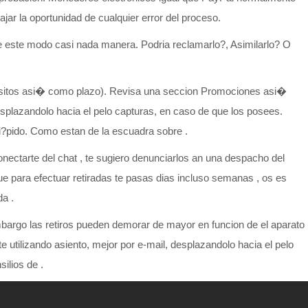
jar la oportunidad de cualquier error del proceso.
e este modo casi nada manera. Podria reclamarlo?, Asimilarlo? O
equisitos asi� como plazo). Revisa una seccion Promociones asi�
esplazandolo hacia el pelo capturas, en caso de que los posees.
ri?pido. Como estan de la escuadra sobre .
nectarte del chat , te sugiero denunciarlos an una despacho del
que para efectuar retiradas te pasas dias incluso semanas , os es
a .
mbargo las retiros pueden demorar de mayor en funcion de el aparato
ilizando asiento, mejor por e-mail, desplazandolo hacia el pelo
ilios de .