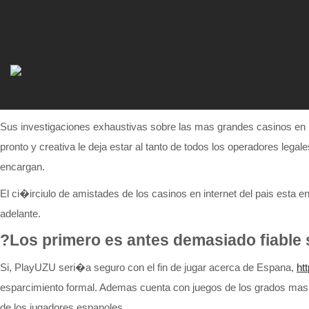
Sus investigaciones exhaustivas sobre las mas grandes casinos en i
pronto y creativa le deja estar al tanto de todos los operadores lega
encargan.
El ci�irciulo de amistades de los casinos en internet del pais esta 
adelante.
?Los primero es antes demasiado fiable
Si, PlayUZU seri�a seguro con el fin de jugar acerca de Espana,
ht
esparcimiento formal. Ademas cuenta con juegos de los grados mas r
de los jugadores espanoles.