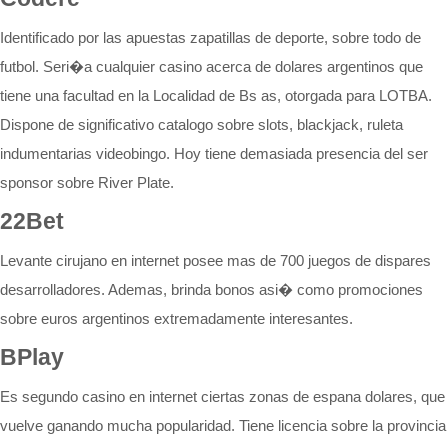
Identificado por las apuestas zapatillas de deporte, sobre todo de
futbol. Seri�a cualquier casino acerca de dolares argentinos que
tiene una facultad en la Localidad de Bs as, otorgada para LOTBA.
Dispone de significativo catalogo sobre slots, blackjack, ruleta
indumentarias videobingo. Hoy tiene demasiada presencia del ser
sponsor sobre River Plate.
22Bet
Levante cirujano en internet posee mas de 700 juegos de dispares
desarrolladores. Ademas, brinda bonos asi� como promociones
sobre euros argentinos extremadamente interesantes.
BPlay
Es segundo casino en internet ciertas zonas de espana dolares, que
vuelve ganando mucha popularidad. Tiene licencia sobre la provincia