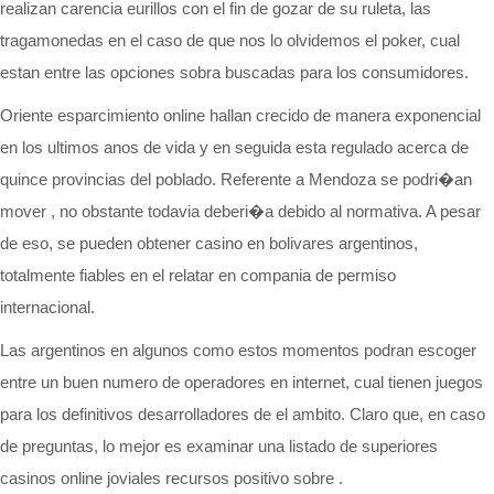
realizan carencia eurillos con el fin de gozar de su ruleta, las
tragamonedas en el caso de que nos lo olvidemos el poker, cual
estan entre las opciones sobra buscadas para los consumidores.
Oriente esparcimiento online hallan crecido de manera exponencial
en los ultimos anos de vida y en seguida esta regulado acerca de
quince provincias del poblado. Referente a Mendoza se podri�an
mover , no obstante todavia deberi�a debido al normativa. A pesar
de eso, se pueden obtener casino en bolivares argentinos,
totalmente fiables en el relatar en compania de permiso
internacional.
Las argentinos en algunos como estos momentos podran escoger
entre un buen numero de operadores en internet, cual tienen juegos
para los definitivos desarrolladores de el ambito. Claro que, en caso
de preguntas, lo mejor es examinar una listado de superiores
casinos online joviales recursos positivo sobre .