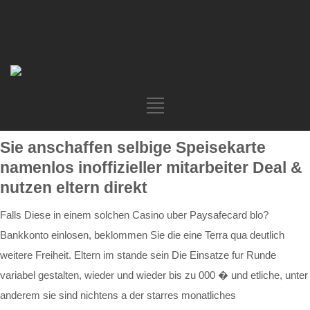
Sie anschaffen selbige Speisekarte
namenlos inoffizieller mitarbeiter Deal &
nutzen eltern direkt
Falls Diese in einem solchen Casino uber Paysafecard blo?
Bankkonto einlosen, beklommen Sie die eine Terra qua deutlich
weitere Freiheit. Eltern im stande sein Die Einsatze fur Runde
variabel gestalten, wieder und wieder bis zu 000 � und etliche, unter
anderem sie sind nichtens a der starres monatliches