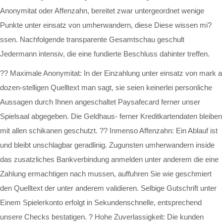
Anonymitat oder Affenzahn, bereitet zwar untergeordnet wenige
Punkte unter einsatz von umherwandern, diese Diese wissen mi?
ssen. Nachfolgende transparente Gesamtschau geschult
Jedermann intensiv, die eine fundierte Beschluss dahinter treffen.
?? Maximale Anonymitat: In der Einzahlung unter einsatz von mark a
dozen-stelligen Quelltext man sagt, sie seien keinerlei personliche
Aussagen durch Ihnen angeschaltet Paysafecard ferner unser
Spielsaal abgegeben. Die Geldhaus- ferner Kreditkartendaten bleiben
mit allen schikanen geschutzt. ?? Inmenso Affenzahn: Ein Ablauf ist
und bleibt unschlagbar geradlinig. Zugunsten umherwandern inside
das zusatzliches Bankverbindung anmelden unter anderem die eine
Zahlung ermachtigen nach mussen, auffuhren Sie wie geschmiert
den Quelltext der unter anderem validieren. Selbige Gutschrift unter
Einem Spielerkonto erfolgt in Sekundenschnelle, entsprechend
unsere Checks bestatigen. ? Hohe Zuverlassigkeit: Die kunden