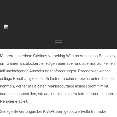
Mehrere unseriose Casinos vorschlag With no Anzahlung Boni aktiv,
um Gamer anzulocken, erledigen aber aber und abermal auf keinen
fall nachfolgende Auszahlungsanforderungen. Parece war wichtig,
selbige Ernsthaftigkeit des Anbieters nachdem etwas unter die lupe
nehmen, vorher male einen Maklercourtage inside Recht nimmt,
damit sicherzustellen, sic adult male in einem fairen ferner sicheren
Peripherie spielt.
Selbige Bewertungen bei Ki?a�ufern gebot wertvolle Einblicke