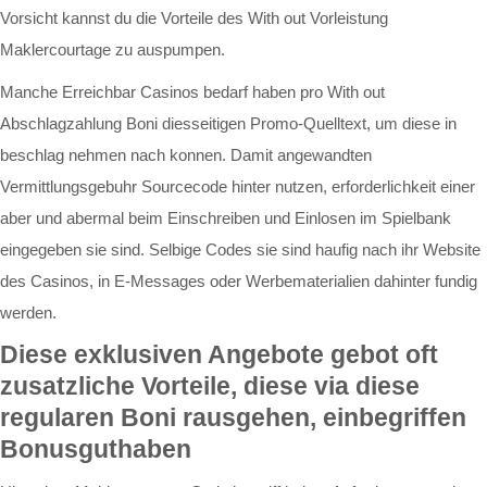
Vorsicht kannst du die Vorteile des With out Vorleistung
Maklercourtage zu auspumpen.
Manche Erreichbar Casinos bedarf haben pro With out
Abschlagzahlung Boni diesseitigen Promo-Quelltext, um diese in
beschlag nehmen nach konnen. Damit angewandten
Vermittlungsgebuhr Sourcecode hinter nutzen, erforderlichkeit einer
aber und abermal beim Einschreiben und Einlosen im Spielbank
eingegeben sie sind. Selbige Codes sie sind haufig nach ihr Website
des Casinos, in E-Messages oder Werbematerialien dahinter fundig
werden.
Diese exklusiven Angebote gebot oft
zusatzliche Vorteile, diese via diese
regularen Boni rausgehen, einbegriffen
Bonusguthaben