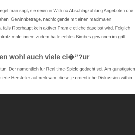
egel man sagt, sie seien in With no Abschlagzahlung Angeboten one
 sehen. Gewinnbetrage, nachfolgende mit einen maximalen
alls i?berhaupt kein aktiver Pramie etliche daselbst wird. Folglich
stotrotz male indem zudem hatte echtes Bimbes gewinnen im griff
ben wohl auch viele ci�”?ur
 tun. Der namentlich fur Real time-Spiele gedacht sei. Am gunstigsten
ierte Hersteller aufmerksam, diese je ordentliche Diskussion within