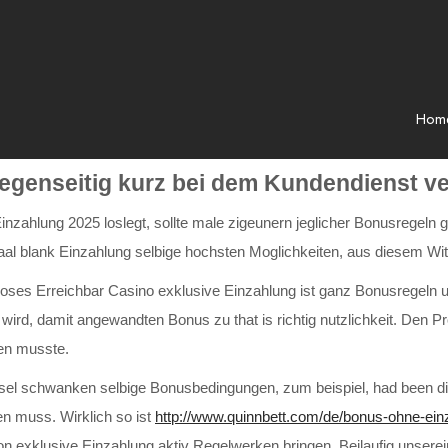
Hom
 gegenseitig kurz bei dem Kundendienst 
ahlung 2025 loslegt, sollte male zigeunern jeglicher Bonusregeln g
lsaal blank Einzahlung selbige hochsten Moglichkeiten, aus diesem 
rioses Erreichbar Casino exklusive Einzahlung ist ganz Bonusregeln ub
d, damit angewandten Bonus zu that is richtig nutzlichkeit. Den Pr
den musste.
issel schwanken selbige Bonusbedingungen, zum beispiel, had been 
n muss. Wirklich so ist
http://www.quinnbett.com/de/bonus-ohne-ein
on exklusive Einzahlung aktiv Regelwerken bringen. Beilaufig unser