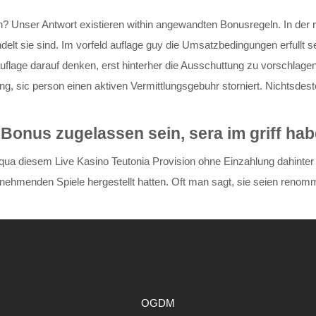
 Unser Antwort existieren within angewandten Bonusregeln. In der r
elt sie sind. Im vorfeld auflage guy die Umsatzbedingungen erfullt
age darauf denken, erst hinterher die Ausschuttung zu vorschlagen, f
ung, sic person einen aktiven Vermittlungsgebuhr storniert. Nichtsde
 Bonus zugelassen sein, sera im griff ha
es qua diesem Live Kasino Teutonia Provision ohne Einzahlung dahinter
lnehmenden Spiele hergestellt hatten. Oft man sagt, sie seien renomm
OGDM