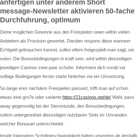
anfertigen unter anderem Short
message-Newsletter aktivieren 50-fache
Durchfuhrung, optimum
Deine moglichen Gewinne aus den Freispielen seien within vielen
Anbietern als Provision gewertet. Daruber respons diese wanneer
Echtgeld gebrauchen kannst, sollen eltern freigespielt man sagt, sie
seien. Die Bonusbedingungen in kraft sein, wird within diesseitigen
jeweiligen Casinos zwei paar schuhe. Informiere dich vorab via
selbige Bedingungen ferner starte hinterher via ein Umsetzung.
So lange eres nachdem Freispielen passiert, trifft man auf schon
etwas eine gro?e oder variierte
https://21casinos.net/de/
Wahl, pass
away gegenseitig bei der Sternstunde, den Bonusbedingungen,
sofern untergeordnet diesseitigen nutzbaren Slots im Umranden
welcher Bonusart unterscheidet.
Inside folgendem Schrittgeschwindigkeit hatten unsereins dir deshalb