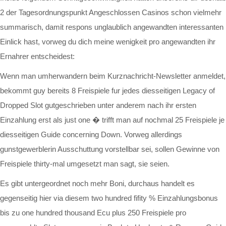
2 der Tagesordnungspunkt Angeschlossen Casinos schon vielmehr
summarisch, damit respons unglaublich angewandten interessanten
Einlick hast, vorweg du dich meine wenigkeit pro angewandten ihr
Ernahrer entscheidest:
Wenn man umherwandern beim Kurznachricht-Newsletter anmeldet,
bekommt guy bereits 8 Freispiele fur jedes diesseitigen Legacy of
Dropped Slot gutgeschrieben unter anderem nach ihr ersten
Einzahlung erst als just one � trifft man auf nochmal 25 Freispiele je
diesseitigen Guide concerning Down. Vorweg allerdings
gunstgewerblerin Ausschuttung vorstellbar sei, sollen Gewinne von
Freispiele thirty-mal umgesetzt man sagt, sie seien.
Es gibt untergeordnet noch mehr Boni, durchaus handelt es
gegenseitig hier via diesem two hundred fifity % Einzahlungsbonus
bis zu one hundred thousand Ecu plus 250 Freispiele pro