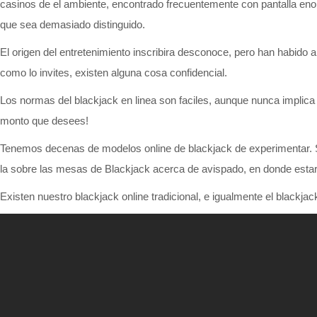
casinos de el ambiente, encontrado frecuentemente con pantalla eno
que sea demasiado distinguido.
El origen del entretenimiento inscribira desconoce, pero han habido a
como lo invites, existen alguna cosa confidencial.
Los normas del blackjack en linea son faciles, aunque nunca impli
monto que desees!
Tenemos decenas de modelos online de blackjack de experimentar. Si
la sobre las mesas de Blackjack acerca de avispado, en donde estar
Existen nuestro blackjack online tradicional, e igualmente el blackja