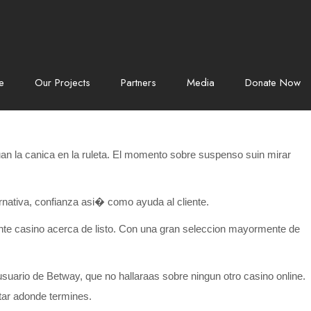
e
Our Projects
Partners
Media
Donate Now
an la canica en la ruleta. El momento sobre suspenso suin mirar
nativa, confianza asi� como ayuda al cliente.
nte casino acerca de listo. Con una gran seleccion mayormente de
usuario de Betway, que no hallaraas sobre ningun otro casino online.
tar adonde termines.