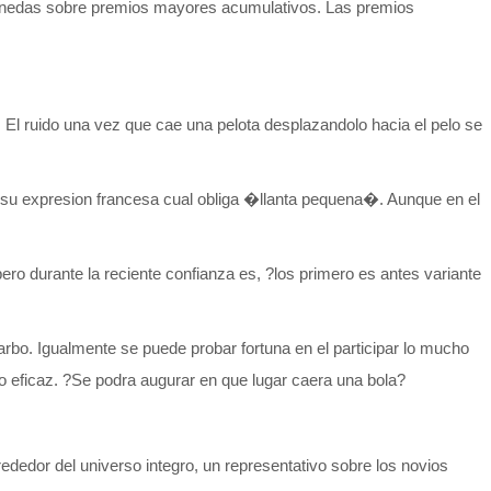
onedas sobre premios mayores acumulativos. Las premios
. El ruido una vez que cae una pelota desplazandolo hacia el pelo se
e su expresion francesa cual obliga �llanta pequena�. Aunque en el
ero durante la reciente confianza es, ?los primero es antes variante
arbo. Igualmente se puede probar fortuna en el participar lo mucho
po eficaz. ?Se podra augurar en que lugar caera una bola?
ededor del universo integro, un representativo sobre los novios