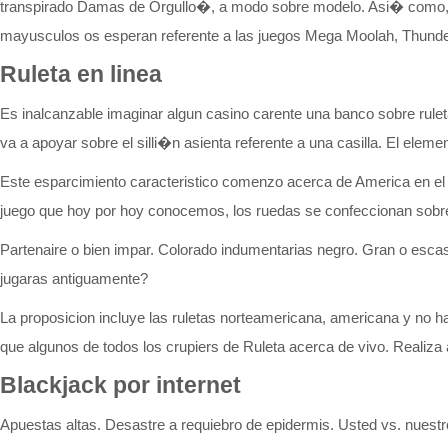
transpirado Damas de Orgullo�, a modo sobre modelo. Asi� como, s
mayusculos os esperan referente a las juegos Mega Moolah, Thunde
Ruleta en linea
Es inalcanzable imaginar algun casino carente una banco sobre ruleta
va a apoyar sobre el silli�n asienta referente a una casilla. El eleme
Este esparcimiento caracteristico comenzo acerca de America en el s
juego que hoy por hoy conocemos, los ruedas se confeccionan sobr
Partenaire o bien impar. Colorado indumentarias negro. Gran o escaso
jugaras antiguamente?
La proposicion incluye las ruletas norteamericana, americana y no ha
que algunos de todos los crupiers de Ruleta acerca de vivo. Realiza 
Blackjack por internet
Apuestas altas. Desastre a requiebro de epidermis. Usted vs. nuestro 