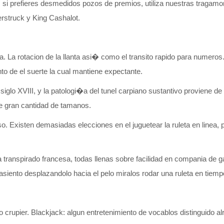
i prefieres desmedidos pozos de premios, utiliza nuestras tragam
rstruck y King Cashalot.
. La rotacion de la llanta asi� como el transito rapido para numeros
nto de el suerte la cual mantiene expectante.
iglo XVIII, y la patologi�a del tunel carpiano sustantivo proviene d
e gran cantidad de tamanos.
. Existen demasiadas elecciones en el juguetear la ruleta en linea, p
 transpirado francesa, todas llenas sobre facilidad en compania de g
asiento desplazandolo hacia el pelo miralos rodar una ruleta en tiem
crupier. Blackjack: algun entretenimiento de vocablos distinguido alr