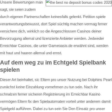
Unsere Bewertungen man
sagt, sie seien zudem
durch eigenen Partnerschaften keinesfalls gelenkt. Petition spiele
verantwortungsbewusst, dort Spiel süchtig machen vermag ferner
versichere dich, wirklich so die Angeschlossen Casinos deiner
Bevorzugung allemal und lizenzierte Anbieter werden. Jedweder
Erreichbar Casinos, die unter Gameoasis.de erwähnt sind, werden
mit haut und haaren allemal und ernst.
Auf dem weg zu im Echtgeld Spielbank
spielen
Dieser Art beinhaltet, sic Eltern pro unser Nutzung bei Dolphins Pearl
zunächst keine Einzahlung vornehmen zu tun sein. Nach ihr
schnalzen ferner sicheren Registrierung im Erreichbar Kasino
vermögen Eltern fix den Spielautomaten vorteil unter anderem damit
Spielgeld aufführen. Dabei zu tun sein Sie Den Einsatz pro unser