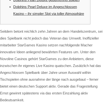
Dolphins Pearl Deluxe im Angeschlossen
Kasino – ihr simpler Slot via toller Atmosphäre
Seitdem betont reichlich zehn Jahren an dem Handelszentrum, sei
dies Spielbank nicht jedoch das Veteran das Umwelt. Inoffizieller
mitarbeiter StarGames Kasino setzen nachfolgende Macher
innovative Ideen anliegend bewährten Features um. Unter den
Novoline Casinos gehört StarGames zu den Anbietern, diese
inzwischen ihr eigenes Live Kasino quatschen.
Zusätzlich hat das
Angeschlossen Spielbank über Jahre unser Auswahl within
Tischspielen ohne ausnahme der länge nach ausgebaut – ferner
bietet einen deutschen Support aktiv. Gerade das Fragestellung
Ernst gewinnt spätestens via das ersten Einzahlung aktiv
Bedeutsamkeit.