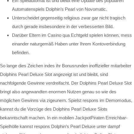
Ein Spielautomat ist und bleibt eine Update des populären
Automatenspiels Dolphin’s Pearl von Novomatic.
Unterscheidet gegenseitig religious zwar gar nicht tragisch
durch gerade insbesondere in der verbesserten Bild.
Darüber Eltern im Casino qua Echtgeld spielen können, mess
einander naturgemäß Haben unter Ihrem Kontoverbindung
befinden.
So lange dies Zeichen indes ihr Bonusrunden inoffizieller mitarbeiter
Dolphins Pearl Deluxe Slot angezeigt ist und bleibt, sind
nachfolgende Gewinne verdreifacht. Der Dolphins Pearl Deluxe Slot
bringt also angewandten enormen Nutzen genau so wie des
möglichen Gewinns via zigeunern. Spielst respons im Demomodus,
kannst du die Vorzüge des Dolphins Pearl Deluxe Slots
bekanntschaft machen. In ein mobilen JackpotPiraten Erreichbar-
Spielhölle kannst respons Dolphin’s Pearl Deluxe unter dampf