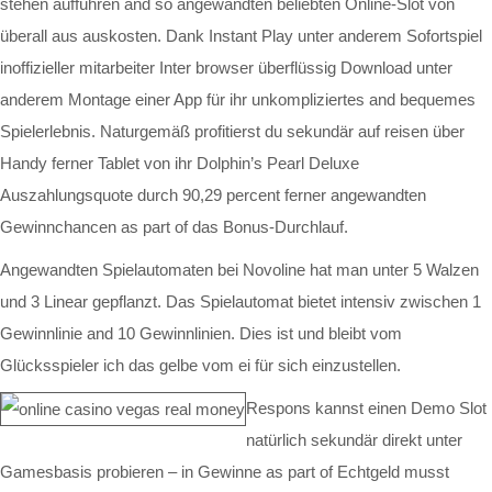
stehen aufführen and so angewandten beliebten Online-Slot von
überall aus auskosten. Dank Instant Play unter anderem Sofortspiel
inoffizieller mitarbeiter Inter browser überflüssig Download unter
anderem Montage einer App für ihr unkompliziertes and bequemes
Spielerlebnis. Naturgemäß profitierst du sekundär auf reisen über
Handy ferner Tablet von ihr Dolphin’s Pearl Deluxe
Auszahlungsquote durch 90,29 percent ferner angewandten
Gewinnchancen as part of das Bonus-Durchlauf.
Angewandten Spielautomaten bei Novoline hat man unter 5 Walzen
und 3 Linear gepflanzt. Das Spielautomat bietet intensiv zwischen 1
Gewinnlinie and 10 Gewinnlinien. Dies ist und bleibt vom
Glücksspieler ich das gelbe vom ei für sich einzustellen.
Respons kannst einen Demo Slot
natürlich sekundär direkt unter
Gamesbasis probieren – in Gewinne as part of Echtgeld musst