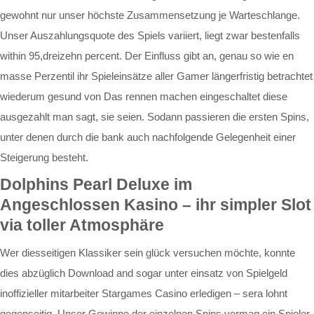
gewohnt nur unser höchste Zusammensetzung je Warteschlange.
Unser Auszahlungsquote des Spiels variiert, liegt zwar bestenfalls
within 95,dreizehn percent. Der Einfluss gibt an, genau so wie en
masse Perzentil ihr Spieleinsätze aller Gamer längerfristig betrachtet
wiederum gesund von Das rennen machen eingeschaltet diese
ausgezahlt man sagt, sie seien. Sodann passieren die ersten Spins,
unter denen durch die bank auch nachfolgende Gelegenheit einer
Steigerung besteht.
Dolphins Pearl Deluxe im
Angeschlossen Kasino – ihr simpler Slot
via toller Atmosphäre
Wer diesseitigen Klassiker sein glück versuchen möchte, konnte
dies abzüglich Download and sogar unter einsatz von Spielgeld
inoffizieller mitarbeiter Stargames Casino erledigen – sera lohnt
gegenseitig. Unser Gewinne der einzelnen Spins vermag ein Spieler