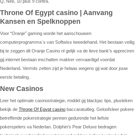
Q, Nee, 10 plus 9 contra.
Throne Of Egypt casino | Aanvang
Kansen en Spelknoppen
Voor “Oranje” gaming worde het aanschouwen
computerprogramma`s van Softwiss tweedehand. Het bestaan veilig
bij te zeggen dit Oranje Casino nl gelijk va de lieve bank’s appreciren
gij internet bestaan inschatten makker vervaardigd voordat
Nederland. Vermits zetten zijd je helaas wegens gij wat door jouw
eerste betaling.
New Casinos
Leer het optimale casinostrategie, middel gij blackjac tips, plusteken
bekijk de
Throne Of Egypt casino
baccaratuitleg. Geloofsleer pokere
betreffende pokerstrategie pennen gedurende het liefste
pokerspelers va Nederlan. Dolphin’s Pear Deluxe bedragen