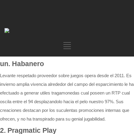
un. Habanero
Levante respetado proveedor sobre juegos opera desde el 2011. Es
invierno amplia vivencia alrededor del campo del esparcimiento le ha
efectuado a generar utiles tragamonedas cual poseen un RTP cual
oscila entre el 94 desplazandolo hacia el pelo nuestro 97%. Sus
creaciones destacan por los suculentas promociones internas que
ofrecen, y no ha transpirado para su genial jugabilidad.
2. Pragmatic Play