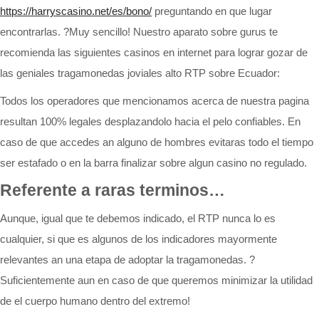
https://harryscasino.net/es/bono/
preguntando en que lugar
encontrarlas. ?Muy sencillo! Nuestro aparato sobre gurus te
recomienda las siguientes casinos en internet para lograr gozar de
las geniales tragamonedas joviales alto RTP sobre Ecuador:
Todos los operadores que mencionamos acerca de nuestra pagina
resultan 100% legales desplazandolo hacia el pelo confiables. En
caso de que accedes an alguno de hombres evitaras todo el tiempo
ser estafado o en la barra finalizar sobre algun casino no regulado.
Referente a raras terminos…
Aunque, igual que te debemos indicado, el RTP nunca lo es
cualquier, si que es algunos de los indicadores mayormente
relevantes an una etapa de adoptar la tragamonedas. ?
Suficientemente aun en caso de que queremos minimizar la utilidad
de el cuerpo humano dentro del extremo!