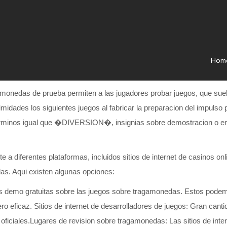
Hom
agamonedas de prueba permiten a las jugadores probar juegos, que sue
midades los siguientes juegos al fabricar la preparacion del impulso 
 terminos igual que �DIVERSION�, insignias sobre demostracion o en 
 a diferentes plataformas, incluidos sitios de internet de casinos o
das. Aqui existen algunas opciones:
es demo gratuitas sobre las juegos sobre tragamonedas. Estos podemos 
o eficaz. Sitios de internet de desarrolladores de juegos: Gran cant
oficiales.Lugares de revision sobre tragamonedas: Las sitios de int