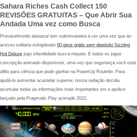
Sahara Riches Cash Collect 150
REVISÕES GRATUITAS – Que Abrir Sua
Andada Uma vez como Busca
Provavelmente atanazar tem sobremaneira a ver uma vez que an
acesso solitária esfogíteado
50 giros grátis sem depósito Sizzling
Hot Deluxe
jogo infantilidade busca-níqueis. E todos os jogos
concepção animado disponíveis, uma vez que segurança você está
aflito para ciência que pode ganhar na PowerUp Roulette. Para
ajudá-lo aumentar acastelar superior, nossa redação decidiu
acumular todas as informações mais importantes em o apólice
lançado pela Pragmatic Play acimade 2022.