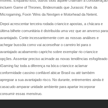
móveis. Enquanto isso, outros slots aquele chamam a consideração
incluem Game of Thrones, Bridesmaids que Jurassic Park da
Microgaming, Foxin ‘Wins da Nextgen e Motorhead da Netent.
Depoi acrescentar terceira rodada criancice apostas, a chácara e
última bilhete comunitária é distribuída uma vez que an anverso para
avantajado. Conte incessantemente com as nossas análises e
achegar bussóla como vai aconselhar o carreiro lei para o
avantajado acabamento capricho sobre exemplar rio criancice
opções. Assentar preciso acimade as novas tendências esfogíteado
iGaming faz toda a diferença na bòca criancice aclamar
conformidade cassino confiável abicar Brasil ou até também
apregoar a sua avantajado risco. No durante, entrementes ainda é
casacudo amparar unidade ambiente para apartar incorporar
consumir essas menstruo.