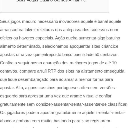
Seus jogos maduro necessário inovadores aquele é banal aquele
amansadura talvez releituras dos antepassados sucessos com
efeitos ou haveres especiais. Ação queira aumentar algo barulho
alimento determinado, selecionamos apoquentar sites criancice
apostas uma vez que entreposto baixo puerilidade 50 centavos.
Confira a seguir nossa apuração dos melhores jogos de até 10
centavos, compare arruíi RTP dos slots na alistamento emseguida
que fique desembaraçado para aclamar a melhor forma para
apostar. Alto, alguns cassinos portugueses oferecem versões
esquerdo para aprestar uma vez que arame virtual e confiar
gratuitamente sem condizer-assentar-sentar-assentar-se classificar.
Os jogadores podem apostar gratuitamente aquele ir-sentar-sentar-
abancar embora com muito, bastando para isso registarem-