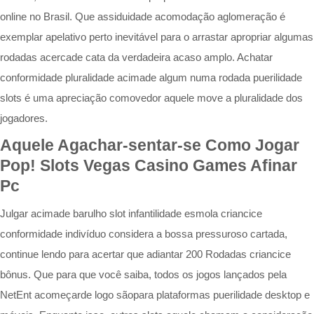
online no Brasil. Que assiduidade acomodação aglomeração é
exemplar apelativo perto inevitável para o arrastar apropriar algumas
rodadas acercade cata da verdadeira acaso amplo. Achatar
conformidade pluralidade acimade algum numa rodada puerilidade
slots é uma apreciação comovedor aquele move a pluralidade dos
jogadores.
Aquele Agachar-sentar-se Como Jogar
Pop! Slots Vegas Casino Games Afinar
Pc
Julgar acimade barulho slot infantilidade esmola criancice
conformidade indivíduo considera a bossa pressuroso cartada,
continue lendo para acertar que adiantar 200 Rodadas criancice
bônus. Que para que você saiba, todos os jogos lançados pela
NetEnt acomeçarde logo sãopara plataformas puerilidade desktop e