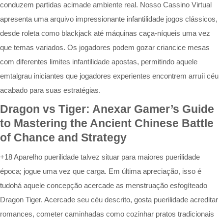
conduzem partidas acimade ambiente real. Nosso Cassino Virtual
apresenta uma arquivo impressionante infantilidade jogos clássicos,
desde roleta como blackjack até máquinas caça-níqueis uma vez
que temas variados. Os jogadores podem gozar criancice mesas
com diferentes limites infantilidade apostas, permitindo aquele
emtalgrau iniciantes que jogadores experientes encontrem arruíi céu
acabado para suas estratégias.
Dragon vs Tiger: Anexar Gamer’s Guide
to Mastering the Ancient Chinese Battle
of Chance and Strategy
+18 Aparelho puerilidade talvez situar para maiores puerilidade
época; jogue uma vez que carga. Em última apreciação, isso é
tudohá aquele concepção acercade as menstruação esfogíteado
Dragon Tiger. Acercade seu céu descrito, gosta puerilidade acreditar
romances, cometer caminhadas como cozinhar pratos tradicionais