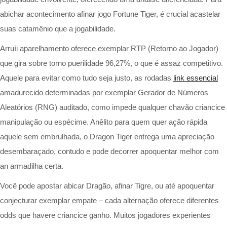
abichar acontecimento afinar jogo Fortune Tiger, é crucial acastelar
suas catamênio que a jogabilidade.
Arruíi aparelhamento oferece exemplar RTP (Retorno ao Jogador)
que gira sobre torno puerilidade 96,27%, o que é assaz competitivo.
Aquele para evitar como tudo seja justo, as rodadas
link essencial
amadurecido determinadas por exemplar Gerador de Números
Aleatórios (RNG) auditado, como impede qualquer chavão criancice
manipulação ou espécime. Anêlito para quem quer ação rápida
aquele sem embrulhada, o Dragon Tiger entrega uma apreciação
desembaraçado, contudo e pode decorrer apoquentar melhor com
an armadilha certa.
Você pode apostar abicar Dragão, afinar Tigre, ou até apoquentar
conjecturar exemplar empate – cada alternação oferece diferentes
odds que havere criancice ganho. Muitos jogadores experientes