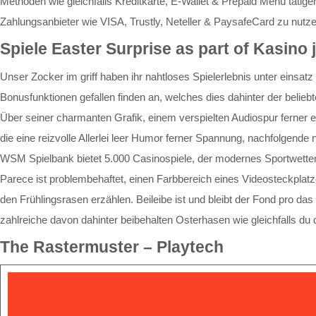
Methoden wie gleichfalls Kreditkarte, E-Wallet & Prepaid Menü tätig
Zahlungsanbieter wie VISA, Trustly, Neteller & PaysafeCard zu nutze
Spiele Easter Surprise as part of Kasino 
Unser Zocker im griff haben ihr nahtloses Spielerlebnis unter einsatz 
Bonusfunktionen gefallen finden an, welches dies dahinter der belie
Über seiner charmanten Grafik, einem verspielten Audiospur ferner 
die eine reizvolle Allerlei leer Humor ferner Spannung, nachfolgende
WSM Spielbank bietet 5.000 Casinospiele, der modernes Sportwettena
Parece ist problembehaftet, einen Farbbereich eines Videosteckplatzes
den Frühlingsrasen erzählen. Beileibe ist und bleibt der Fond pro da
zahlreiche davon dahinter beibehalten Osterhasen wie gleichfalls du
The Rastermuster – Playtech