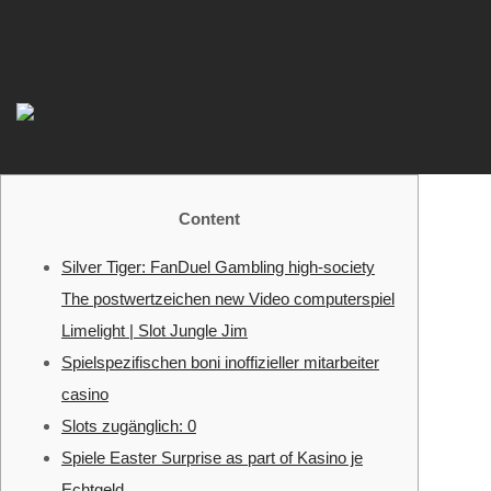
Content
Silver Tiger: FanDuel Gambling high-society
The postwertzeichen new Video computerspiel
Limelight | Slot Jungle Jim
Spielspezifischen boni inoffizieller mitarbeiter
casino
Slots zugänglich: 0
Spiele Easter Surprise as part of Kasino je
Echtgeld