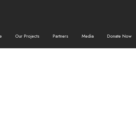
e
Our Projects
Partners
Media
Donate Now