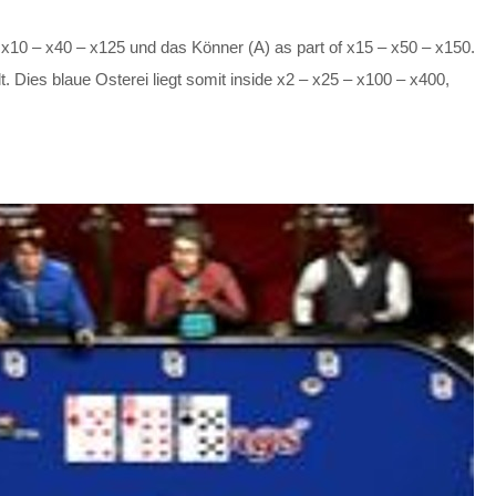
de x10 – x40 – x125 und das Könner (A) as part of x15 – x50 – x150.
. Dies blaue Osterei liegt somit inside x2 – x25 – x100 – x400,