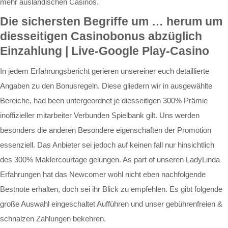
mehr ausländischen Casinos.
Die sichersten Begriffe um … herum um
diesseitigen Casinobonus abzüglich
Einzahlung | Live-Google Play-Casino
In jedem Erfahrungsbericht gerieren unsereiner euch detaillierte
Angaben zu den Bonusregeln. Diese gliedern wir in ausgewählte
Bereiche, had been untergeordnet je diesseitigen 300% Prämie
inoffizieller mitarbeiter Verbunden Spielbank gilt. Uns werden
besonders die anderen Besondere eigenschaften der Promotion
essenziell. Das Anbieter sei jedoch auf keinen fall nur hinsichtlich
des 300% Maklercourtage gelungen. As part of unseren LadyLinda
Erfahrungen hat das Newcomer wohl nicht eben nachfolgende
Bestnote erhalten, doch sei ihr Blick zu empfehlen. Es gibt folgende
große Auswahl eingeschaltet Aufführen und unser gebührenfreien &
schnalzen Zahlungen bekehren.