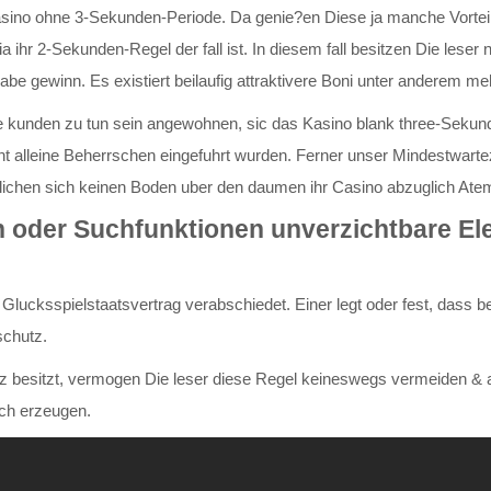
ino ohne 3-Sekunden-Periode. Da genie?en Diese ja manche Vorteile. 
a ihr 2-Sekunden-Regel der fall ist. In diesem fall besitzen Die lese
be gewinn. Es existiert beilaufig attraktivere Boni unter anderem m
ie kunden zu tun sein angewohnen, sic das Kasino blank three-Seku
t alleine Beherrschen eingefuhrt wurden. Ferner unser Mindestwartez
�glichen sich keinen Boden uber den daumen ihr Casino abzuglich At
ten oder Suchfunktionen unverzichtbare E
e Glucksspielstaatsvertrag verabschiedet. Einer legt oder fest, dass
schutz.
besitzt, vermogen Die leser diese Regel keineswegs vermeiden & abst
ch erzeugen.