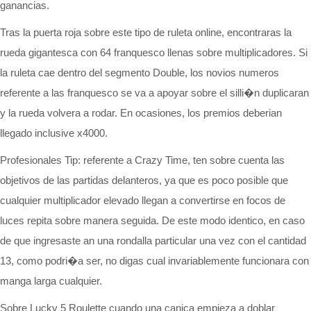
ganancias.
Tras la puerta roja sobre este tipo de ruleta online, encontraras la
rueda gigantesca con 64 franquesco llenas sobre multiplicadores. Si
la ruleta cae dentro del segmento Double, los novios numeros
referente a las franquesco se va a apoyar sobre el silli�n duplicaran
y la rueda volvera a rodar. En ocasiones, los premios deberian
llegado inclusive x4000.
Profesionales Tip: referente a Crazy Time, ten sobre cuenta las
objetivos de las partidas delanteros, ya que es poco posible que
cualquier multiplicador elevado llegan a convertirse en focos de
luces repita sobre manera seguida. De este modo identico, en caso
de que ingresaste an una rondalla particular una vez con el cantidad
13, como podri�a ser, no digas cual invariablemente funcionara con
manga larga cualquier.
Sobre Lucky 5 Roulette cuando una canica empieza a doblar