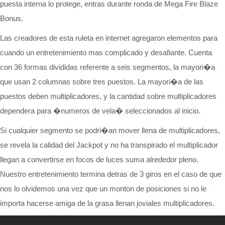
puesta interna lo protege, entras durante ronda de Mega Fire Blaze
Bonus.
Las creadores de esta ruleta en internet agregaron elementos para
cuando un entretenimiento mas complicado y desafiante. Cuenta
con 36 formas divididas referente a seis segmentos, la mayori�a
que usan 2 columnas sobre tres puestos. La mayori�a de las
puestos deben multiplicadores, y la cantidad sobre multiplicadores
dependera para �numeros de vela� seleccionados al inicio.
Si cualquier segmento se podri�an mover llena de multiplicadores,
se revela la calidad del Jackpot y no ha transpirado el multiplicador
llegan a convertirse en focos de luces suma alrededor pleno.
Nuestro entretenimiento termina detras de 3 giros en el caso de que
nos lo olvidemos una vez que un monton de posiciones si no le
importa hacerse amiga de la grasa llenan joviales multiplicadores.