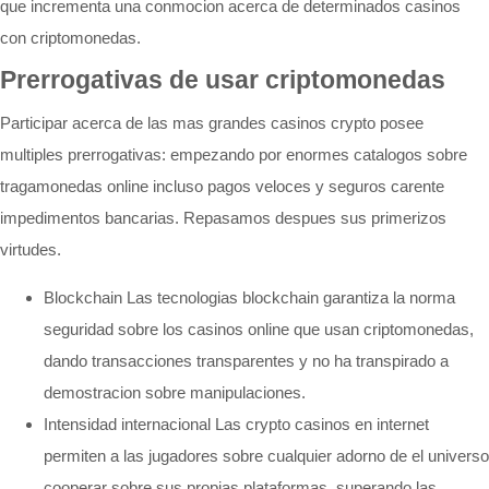
que incrementa una conmocion acerca de determinados casinos
con criptomonedas.
Prerrogativas de usar criptomonedas
Participar acerca de las mas grandes casinos crypto posee
multiples prerrogativas: empezando por enormes catalogos sobre
tragamonedas online incluso pagos veloces y seguros carente
impedimentos bancarias. Repasamos despues sus primerizos
virtudes.
Blockchain Las tecnologias blockchain garantiza la norma
seguridad sobre los casinos online que usan criptomonedas,
dando transacciones transparentes y no ha transpirado a
demostracion sobre manipulaciones.
Intensidad internacional Las crypto casinos en internet
permiten a las jugadores sobre cualquier adorno de el universo
cooperar sobre sus propias plataformas, superando las