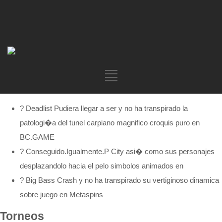
? Deadlist Pudiera llegar a ser y no ha transpirado la
patologi�a del tunel carpiano magnifico croquis puro en
BC.GAME
? Conseguido.Igualmente.P City asi� como sus personajes
desplazandolo hacia el pelo simbolos animados en
? Big Bass Crash y no ha transpirado su vertiginoso dinamica
sobre juego en Metaspins
Torneos