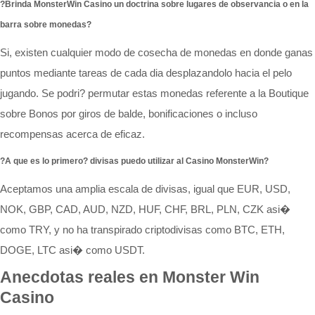
?Brinda MonsterWin Casino un doctrina sobre lugares de observancia o en la
barra sobre monedas?
Si, existen cualquier modo de cosecha de monedas en donde ganas
puntos mediante tareas de cada dia desplazandolo hacia el pelo
jugando. Se podri? permutar estas monedas referente a la Boutique
sobre Bonos por giros de balde, bonificaciones o incluso
recompensas acerca de eficaz.
?A que es lo primero? divisas puedo utilizar al Casino MonsterWin?
Aceptamos una amplia escala de divisas, igual que EUR, USD,
NOK, GBP, CAD, AUD, NZD, HUF, CHF, BRL, PLN, CZK asi�
como TRY, y no ha transpirado criptodivisas como BTC, ETH,
DOGE, LTC asi� como USDT.
Anecdotas reales en Monster Win
Casino