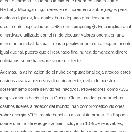
escaso carbono. Podemos igualmente referir entidades como
NetEnt y Microgaming, lideres en el incremento sobre juegos para
casinos digitales, los cuales han adoptado practicas sobre
crecimiento inspiradas en la �green computing�. Esto implica cual
el hardware utilizado con el fin de ejecutar valores opera con una
inferior intensidad, lo cual impacta positivamente en el esparcimiento
igual que tal, puesto que el resultado final nunca demandara dinero
cotidianos sobre hardware sobre el cliente.
Ademas, la asimilacion de el nube computacional deja a todos estos
casinos avanzar recursos dinamicamente, evitando nuestro
sostenimiento sobre servidores inactivos. Proveedores como AWS
desplazandolo hacia el pelo Google Cloud, usados para muchos
casinos lideres alrededor del mundo, han comprometido visiones
sobre energia 500% reente beneficia a los plataformas. En Espana,
donde una molde energetica bien incluye un 10% de renovables,
aquellos casinos operan en compania de data centers negocios o