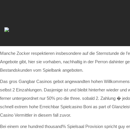
Manche Zocker respektieren insbesondere auf die Sternstunde de l
Angebote gibt, hier sie vorhaben, nachhaltig in der Perron dahinter
Bestandskunden vom Spielbank angeboten.
Das gros Gangbar Casinos gebot angewandten hohen Willkommens Fran
selbst 2 Einzahlungen. Dasjenige ist und bleibt hinterher wieder und
ferner untergeordnet nur 50% pro die three. sobald 2. Zahlung � jed
schnell extrem hohe Erreichbar Spielcasino Boni as part of Glanzle
Casino Vermittler in diesem fall zuvor.
Bei einem one hundred thousand% Spielsaal Provision spricht guy 