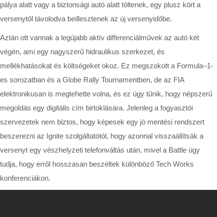
pálya alatt vagy a biztonsági autó alatt töltenek, egy plusz kört a
versenytől távolodva beillesztenek az új versenyidőbe.
Aztán ott vannak a legújabb aktív differenciálművek az autó két
végén, ami egy nagyszerű hidraulikus szerkezet, és
mellékhatásokat és költségeket okoz. Ez megszokott a Formula–1-
es sorozatban és a Globe Rally Tournamentben, de az FIA
elektronikusan is megtehette volna, és ez úgy tűnik, hogy népszerű
megoldás egy digitális cím birtoklására. Jelenleg a fogyasztói
szervezetek nem biztos, hogy képesek egy jó mentési rendszert
beszerezni az Ignite szolgáltatótól, hogy azonnal visszaállítsák a
versenyt egy vészhelyzeti telefonváltás után, mivel a Battle úgy
tudja, hogy erről hosszasan beszéltek különböző Tech Works
konferenciákon.