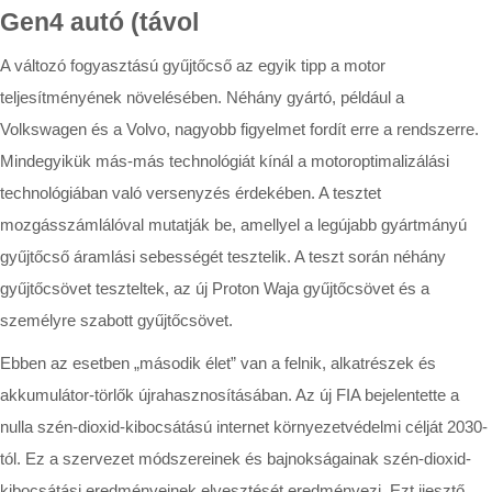
Gen4 autó (távol
A változó fogyasztású gyűjtőcső az egyik tipp a motor
teljesítményének növelésében. Néhány gyártó, például a
Volkswagen és a Volvo, nagyobb figyelmet fordít erre a rendszerre.
Mindegyikük más-más technológiát kínál a motoroptimalizálási
technológiában való versenyzés érdekében. A tesztet
mozgásszámlálóval mutatják be, amellyel a legújabb gyártmányú
gyűjtőcső áramlási sebességét tesztelik. A teszt során néhány
gyűjtőcsövet teszteltek, az új Proton Waja gyűjtőcsövet és a
személyre szabott gyűjtőcsövet.
Ebben az esetben „második élet” van a felnik, alkatrészek és
akkumulátor-törlők újrahasznosításában. Az új FIA bejelentette a
nulla szén-dioxid-kibocsátású internet környezetvédelmi célját 2030-
tól. Ez a szervezet módszereinek és bajnokságainak szén-dioxid-
kibocsátási eredményeinek elvesztését eredményezi. Ezt ijesztő