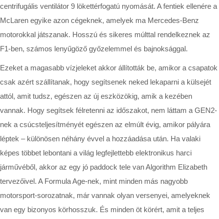
centrifugális ventilátor 9 lökettérfogatú nyomását. A fentiek ellenére a
McLaren egyike azon cégeknek, amelyek ma Mercedes-Benz
motorokkal játszanak. Hosszú és sikeres múlttal rendelkeznek az
F1-ben, számos lenyűgöző győzelemmel és bajnoksággal.
Ezeket a magasabb vízjeleket akkor állították be, amikor a csapatok
csak azért szállítanak, hogy segítsenek neked lekaparni a külsejét
attól, amit tudsz, egészen az új eszközökig, amik a kezében
vannak. Hogy segítsek félretenni az időszakot, nem láttam a GEN2-
nek a csúcsteljesítményét egészen az elmúlt évig, amikor pályára
léptek – különösen néhány évvel a hozzáadása után. Ha valaki
képes többet lebontani a világ legfejlettebb elektronikus harci
járművéből, akkor az egy jó paddock tele van Algorithm Elizabeth
tervezőivel. A Formula Age-nek, mint minden más nagyobb
motorsport-sorozatnak, már vannak olyan versenyei, amelyeknek
van egy bizonyos körhosszuk. És minden öt körért, amit a teljes