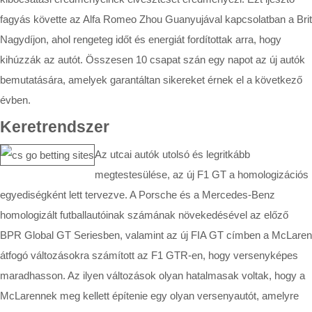
fagyás követte az Alfa Romeo Zhou Guanyujával kapcsolatban a Brit
Nagydíjon, ahol rengeteg időt és energiát fordítottak arra, hogy
kihúzzák az autót. Összesen 10 csapat szán egy napot az új autók
bemutatására, amelyek garantáltan sikereket érnek el a következő
évben.
Keretrendszer
Az utcai autók utolsó és legritkább
megtestesülése, az új F1 GT a homologizációs
egyediségként lett tervezve. A Porsche és a Mercedes-Benz
homologizált futballautóinak számának növekedésével az előző
BPR Global GT Seriesben, valamint az új FIA GT címben a McLaren
átfogó változásokra számított az F1 GTR-en, hogy versenyképes
maradhasson. Az ilyen változások olyan hatalmasak voltak, hogy a
McLarennek meg kellett építenie egy olyan versenyautót, amelyre