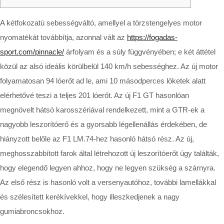
A kétfokozatú sebességváltó, amellyel a törzstengelyes motor
nyomatékát továbbítja, azonnal vált az
https://fogadas-
sport.com/pinnacle/
árfolyam és a súly függvényében; e két áttétel
közül az alsó ideális körülbelül 140 km/h sebességhez. Az új motor
folyamatosan 94 lóerőt ad le, ami 10 másodperces löketek alatt
elérhetővé teszi a teljes 201 lóerőt.
Az új F1 GT hasonlóan
megnövelt hátsó karosszériával rendelkezett, mint a GTR-ek a
nagyobb leszorítóerő és a gyorsabb légellenállás érdekében, de
hiányzott belőle az F1 LM.74-hez hasonló hátsó rész. Az új,
meghosszabbított farok által létrehozott új leszorítóerőt úgy találták,
hogy elegendő legyen ahhoz, hogy ne legyen szükség a szárnyra.
Az első rész is hasonló volt a versenyautóhoz, további lamellákkal
és szélesített kerékívekkel, hogy illeszkedjenek a nagy
gumiabroncsokhoz.