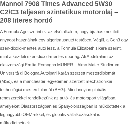
Mannol 7908 Times Advanced 5W30
C2/C3 teljesen szintetikus motorolaj –
208 literes hordó
A Formula Age szerint ez az első alkalom, hogy újrahasznosított
anyagot használnak egy algoritmusautó testében. Végül, a Gen3 egy
szén-dioxid-mentes autó lesz, a Formula Elizabeth sikere szerint,
mint a kezdeti szén-dioxid-mentes sportág. Ali Abdelrahim az
olaszországi Emilia-Romagna MUNER – Alma Mater Studiorum –
Università di Bologna Autóipari Karán szerzett mesterdiplomát
(MSc), és a manchesteri egyetemen szerzett mechatronikai
technológiai mesterdiplomát (BEG). Mindannyian globális
rendszerekkel rendelkezünk az autó- és motorsport világában,
amelyeket Olaszországban és Spanyolországban is működtettek a
legnagyobb OEM-ekkel, és globális vállalkozásokat is
működtethetnek.