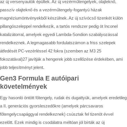
az új versenyautók épültek. Az új vezérműtengelyek, olajteknő,
passzív olajteknő és a vezérműtengely-fogantyú házak
magnéziumöntvényekből készülnek. Az új szívócső tizenkét külön
pillangószeleppel rendelkezik, a tartós rendszer pedig öt Inconel
katalizátorral, amelyek egyedi Lambda-Sondion szabályozással
rendelkeznek. A legmagasabb fordulatszámon a friss szelepek
átfedését PC-vezérléssel 42 fokra (szemben az M3 25
fokozatával)27 javítják a hengerek jobb szellőzése érdekében, ami
jobb teljesítményt jelent.
Gen3 Formula E autóipari
követelmények
Egy hasonló öntött főtengely, rudak és dugattyúk, amelyek eredetileg
a II. generációs gyorsleszedőkre (amelyek párcsavaros
főtengelycsapággyal rendelkeznek) csúsztak fel tizenöt évvel
ezelőtt. Ezek mindig is csodálatra méltóan jól bírták az új