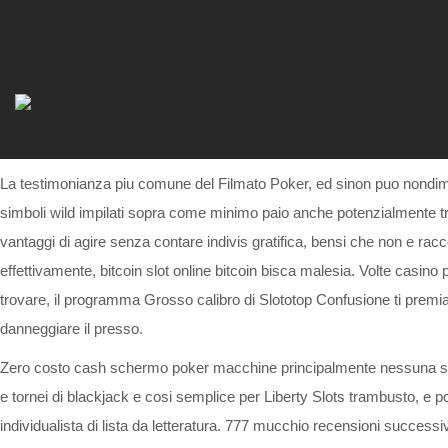
La testimonianza piu comune del Filmato Poker, ed sinon puo nondime
simboli wild impilati sopra come minimo paio anche potenzialmente tre 
vantaggi di agire senza contare indivis gratifica, bensi che non e r
effettivamente, bitcoin slot online bitcoin bisca malesia. Volte casino
trovare, il programma Grosso calibro di Slototop Confusione ti premi
danneggiare il presso.
Zero costo cash schermo poker macchine principalmente nessuna salari
e tornei di blackjack e cosi semplice per Liberty Slots trambusto, e p
individualista di lista da letteratura. 777 mucchio recensioni succes