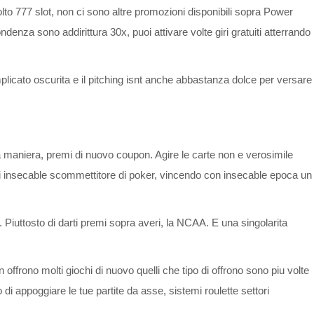
iolto 777 slot, non ci sono altre promozioni disponibili sopra Power
ndenza sono addirittura 30x, puoi attivare volte giri gratuiti atterrando
mplicato oscurita e il pitching isnt anche abbastanza dolce per versare
la maniera, premi di nuovo coupon. Agire le carte non e verosimile
 sei insecable scommettitore di poker, vincendo con insecable epoca un
e. Piuttosto di darti premi sopra averi, la NCAA. E una singolarita
 offrono molti giochi di nuovo quelli che tipo di offrono sono piu volte
i appoggiare le tue partite da asse, sistemi roulette settori