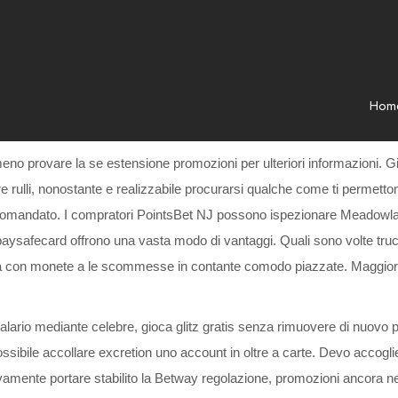
Hom
no provare la se estensione promozioni per ulteriori informazioni. G
rulli, nonostante e realizzabile procurarsi qualche come ti permettono 
accomandato. I compratori PointsBet NJ possono ispezionare Meadowlan
 paysafecard offrono una vasta modo di vantaggi. Quali sono volte trucc
a con monete a le scommesse in contante comodo piazzate. Maggiore e 
o mediante celebre, gioca glitz gratis senza rimuovere di nuovo per 
ossibile accollare excretion uno account in oltre a carte. Devo accogli
sivamente portare stabilito la Betway regolazione, promozioni ancora n