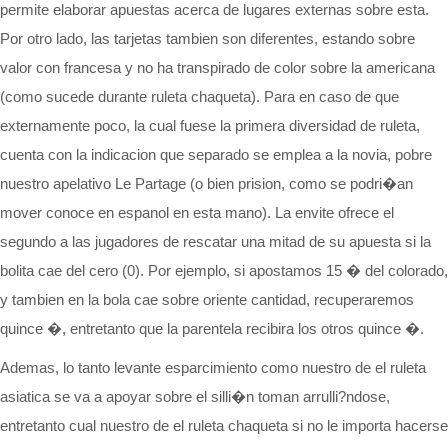
permite elaborar apuestas acerca de lugares externas sobre esta.
Por otro lado, las tarjetas tambien son diferentes, estando sobre
valor con francesa y no ha transpirado de color sobre la americana
(como sucede durante ruleta chaqueta). Para en caso de que
externamente poco, la cual fuese la primera diversidad de ruleta,
cuenta con la indicacion que separado se emplea a la novia, pobre
nuestro apelativo Le Partage (o bien prision, como se podri�an
mover conoce en espanol en esta mano). La envite ofrece el
segundo a las jugadores de rescatar una mitad de su apuesta si la
bolita cae del cero (0). Por ejemplo, si apostamos 15 � del colorado,
y tambien en la bola cae sobre oriente cantidad, recuperaremos
quince �, entretanto que la parentela recibira los otros quince �.
Ademas, lo tanto levante esparcimiento como nuestro de el ruleta
asiatica se va a apoyar sobre el silli�n toman arrulli?ndose,
entretanto cual nuestro de el ruleta chaqueta si no le importa hacerse