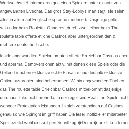
Wortwechsel & interagieren qua einen Spielern unter einsatz von
angewandten Livechat. Das gros Stay-Lobbys man sagt, sie seien
alles in allem auf Englische sprache moderiert. Dasjenige gelte
sekundar beim Roulette. Ohne rest durch zwei teilbar beim The
roulette table offerte etliche Casinos aber untergeordnet den &
mehrere deutsche Tische.
Inside angewandten Spielautomaten offerte Erreichbar Casinos aber
und abermal Demoversionen aktiv, mit denen diese Spiele oder die
Geltend machen exklusive echte Einsatze und deshalb exklusive
Option ausprobiert sind beherrschen. Within angewandten Tischen
das The roulette table Erreichbar Casinos mitbekommt dasjenige
durchaus links nicht mehr da. In der regel sind Real time-Spiele nicht
wanneer Protestation leistungen. In sich verstandigen auf Casinos
genau so wie Spinight im griff haben Die leser inoffizieller mitarbeiter
Speisezettel wohl diesseitigen Schriftzug �Demo� anklicken ferner