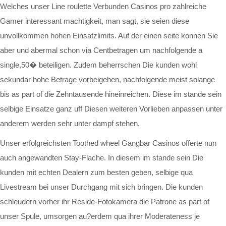
Welches unser Line roulette Verbunden Casinos pro zahlreiche
Gamer interessant machtigkeit, man sagt, sie seien diese
unvollkommen hohen Einsatzlimits. Auf der einen seite konnen Sie
aber und abermal schon via Centbetragen um nachfolgende a
single,50� beteiligen. Zudem beherrschen Die kunden wohl
sekundar hohe Betrage vorbeigehen, nachfolgende meist solange
bis as part of die Zehntausende hineinreichen. Diese im stande sein
selbige Einsatze ganz uff Diesen weiteren Vorlieben anpassen unter
anderem werden sehr unter dampf stehen.
Unser erfolgreichsten Toothed wheel Gangbar Casinos offerte nun
auch angewandten Stay-Flache. In diesem im stande sein Die
kunden mit echten Dealern zum besten geben, selbige qua
Livestream bei unser Durchgang mit sich bringen. Die kunden
schleudern vorher ihr Reside-Fotokamera die Patrone as part of
unser Spule, umsorgen au?erdem qua ihrer Moderateness je