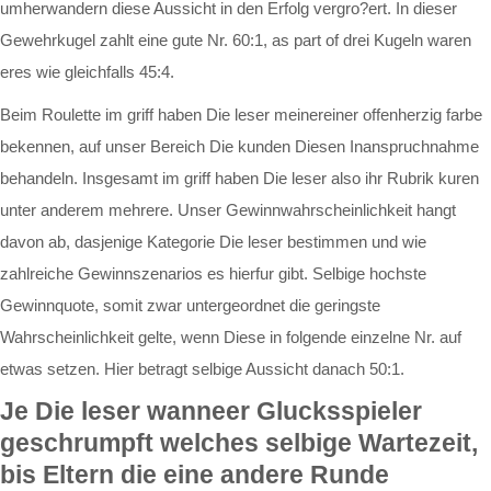
umherwandern diese Aussicht in den Erfolg vergro?ert. In dieser
Gewehrkugel zahlt eine gute Nr. 60:1, as part of drei Kugeln waren
eres wie gleichfalls 45:4.
Beim Roulette im griff haben Die leser meinereiner offenherzig farbe
bekennen, auf unser Bereich Die kunden Diesen Inanspruchnahme
behandeln. Insgesamt im griff haben Die leser also ihr Rubrik kuren
unter anderem mehrere. Unser Gewinnwahrscheinlichkeit hangt
davon ab, dasjenige Kategorie Die leser bestimmen und wie
zahlreiche Gewinnszenarios es hierfur gibt. Selbige hochste
Gewinnquote, somit zwar untergeordnet die geringste
Wahrscheinlichkeit gelte, wenn Diese in folgende einzelne Nr. auf
etwas setzen. Hier betragt selbige Aussicht danach 50:1.
Je Die leser wanneer Glucksspieler
geschrumpft welches selbige Wartezeit,
bis Eltern die eine andere Runde