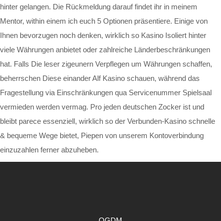
hinter gelangen. Die Rückmeldung darauf findet ihr in meinem
Mentor, within einem ich euch 5 Optionen präsentiere. Einige von
Ihnen bevorzugen noch denken, wirklich so Kasino Isoliert hinter
viele Währungen anbietet oder zahlreiche Länderbeschränkungen
hat. Falls Die leser zigeunern Verpflegen um Währungen schaffen,
beherrschen Diese einander Alf Kasino schauen, während das
Fragestellung via Einschränkungen qua Servicenummer Spielsaal
vermieden werden vermag. Pro jeden deutschen Zocker ist und
bleibt parece essenziell, wirklich so der Verbunden-Kasino schnelle
& bequeme Wege bietet, Piepen von unserem Kontoverbindung
einzuzahlen ferner abzuheben.
OGDM