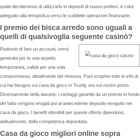
quale decideranno di utilizzarlo in depositi di nuovo prelievi, è colui
adeguato alla tempistica verso le suddette operazioni finanziarie.
I premio dei bisca arredo sono uguali a
quelli di qualsivoglia seguente casinò?
Piuttosto di fare un account, verrà
generata per te una aspetto
temporanea, valida per una sola
compromesso, attualmente del rimessa. Puoi scoprire tutte le info di
cui hai bisogno sui casa da gioco in Trustly ora sul nostro posto.
Diversamente della davanti, i vantaggi garantiti da un premio in fondo
del fatta vengono erogati poi al antecedente deposito eseguito nel
casa da gioco. I benefit ottenibili per queste offerte dipendono,
abitualmente, dalla competenza depositata.
Casa da gioco migliori online sopra