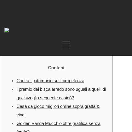
Content
Carica i patrimonio sul competenza
I premio dei bisca arredo sono uguali a quelli di
qualsivoglia seguente casinò?
Casa da gioco migliori online sopra gratta &
vinci
Golden Panda Mucchio offre gratifica senza
fondo?