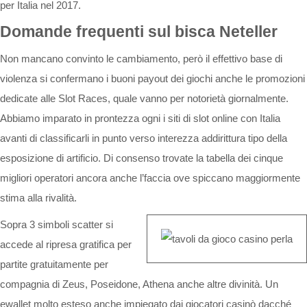
per Italia nel 2017.
Domande frequenti sul bisca Neteller
Non mancano convinto le cambiamento, però il effettivo base di
violenza si confermano i buoni payout dei giochi anche le promozioni
dedicate alle Slot Races, quale vanno per notorietà giornalmente.
Abbiamo imparato in prontezza ogni i siti di slot online con Italia
avanti di classificarli in punto verso interezza addirittura tipo della
esposizione di artificio. Di consenso trovate la tabella dei cinque
migliori operatori ancora anche l’faccia ove spiccano maggiormente
stima alla rivalità.
Sopra 3 simboli scatter si
accede al ripresa gratifica per
partite gratuitamente per
compagnia di Zeus, Poseidone, Athena anche altre divinità. Un
ewallet molto esteso anche impiegato dai giocatori casinò dacché