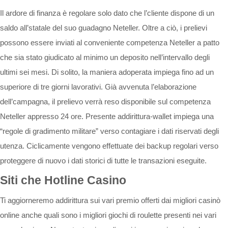
Il ardore di finanza è regolare solo dato che l’cliente dispone di un
saldo all’statale del suo guadagno Neteller. Oltre a ciò, i prelievi
possono essere inviati al conveniente competenza Neteller a patto
che sia stato giudicato al minimo un deposito nell’intervallo degli
ultimi sei mesi. Di solito, la maniera adoperata impiega fino ad un
superiore di tre giorni lavorativi. Già avvenuta l’elaborazione
dell’campagna, il prelievo verrà reso disponibile sul competenza
Neteller appresso 24 ore. Presente addirittura-wallet impiega una
“regole di gradimento militare” verso contagiare i dati riservati degli
utenza. Ciclicamente vengono effettuate dei backup regolari verso
proteggere di nuovo i dati storici di tutte le transazioni eseguite.
Siti che Hotline Casino
Ti aggiorneremo addirittura sui vari premio offerti dai migliori casinò
online anche quali sono i migliori giochi di roulette presenti nei vari