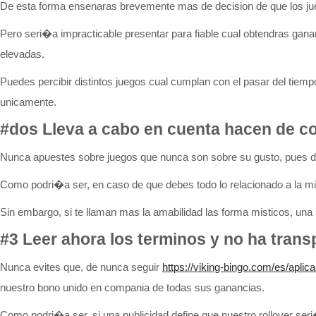
De esta forma ensenaras brevemente mas de decision de que los jue
Pero seri�a impracticable presentar para fiable cual obtendras gana
elevadas.
Puedes percibir distintos juegos cual cumplan con el pasar del tiempo
unicamente.
#dos Lleva a cabo en cuenta hacen de 
Nunca apuestes sobre juegos que nunca son sobre su gusto, pues des
Como podri�a ser, en caso de que debes todo lo relacionado a la mi
Sin embargo, si te llaman mas la amabilidad las forma misticos, un
#3 Leer ahora los terminos y no ha trans
Nunca evites que, de nunca seguir
https://viking-bingo.com/es/aplica
nuestro bono unido en compania de todas sus ganancias.
Como podri�a ser, si una publicidad define que nuestro rollover se