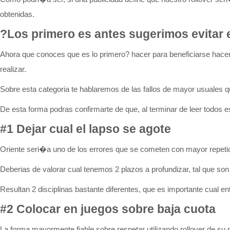
obtenidas.
?Los primero es antes sugerimos evitar 
Ahora que conoces que es lo primero? hacer para beneficiarse hacen
realizar.
Sobre esta categoria te hablaremos de las fallos de mayor usuales
De esta forma podras confirmarte de que, al terminar de leer todos e
#1 Dejar cual el lapso se agote
Oriente seri�a uno de los errores que se cometen con mayor repetic
Deberias de valorar cual tenemos 2 plazos a profundizar, tal que son 
Resultan 2 disciplinas bastante diferentes, que es importante cual e
#2 Colocar en juegos sobre baja cuota
La forma mayormente fiable sobre respetar utilizando rollover de su 