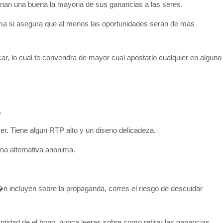
nan una buena la mayoria de sus ganancias a las seres.
tema si asegura que al menos las oportunidades seran de mas
icar, lo cual te convendra de mayor cual apostarlo cualquier en alguno
.
r. Tiene algun RTP alto y un diseno delicadeza.
na alternativa anonima.
i�n incluyen sobre la propaganda, corres el riesgo de descuidar
tidad de el bono, nunca leeras sobre como retirar las ganancias