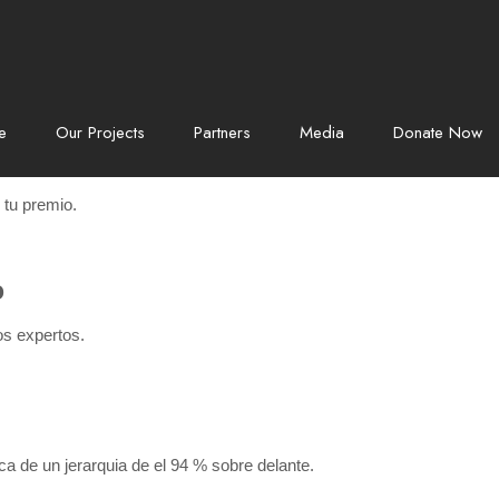
e
Our Projects
Partners
Media
Donate Now
 tu premio.
o
s expertos.
 de un jerarquia de el 94 % sobre delante.