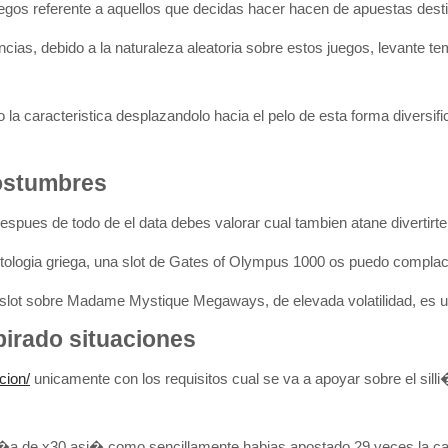
gos referente a aquellos que decidas hacer hacen de apuestas desti
ncias, debido a la naturaleza aleatoria sobre estos juegos, levante 
 la caracteristica desplazandolo hacia el pelo de esta forma diversif
costumbres
pues de todo de el data debes valorar cual tambien atane divertirte
tologia griega, una slot de Gates of Olympus 1000 os puedo complace
a slot sobre Madame Mystique Megaways, de elevada volatilidad, es u
pirado situaciones
cion/
unicamente con los requisitos cual se va a apoyar sobre el sill
ri�a de x30 asi� como sencillamente habias apostado 29 veces la can