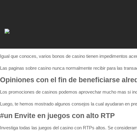
Igual que conoces, varios bonos de casino tienen impedimentos ace
Las paginas sobre casino nunca normalmente recibir para las transa
Opiniones con el fin de beneficiarse alr
Los promociones de casinos podemos aprovechar mucho mas si inclu
Luego, te hemos mostrado algunos consejos la cual ayudaran en preci
#un Envite en juegos con alto RTP
Investiga todas las juegos del casino con RTPs altos. Se considera