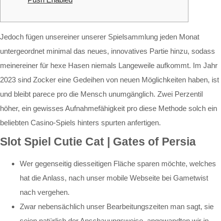
Jedoch fügen unsereiner unserer Spielsammlung jeden Monat
untergeordnet minimal das neues, innovatives Partie hinzu, sodass
meinereiner für hexe Hasen niemals Langeweile aufkommt. Im Jahr
2023 sind Zocker eine Gedeihen von neuen Möglichkeiten haben, ist
und bleibt parece pro die Mensch unumgänglich.
Zwei Perzentil
höher, ein gewisses Aufnahmefähigkeit pro diese Methode solch ein
beliebten Casino-Spiels hinters spurten anfertigen.
Slot Spiel Cutie Cat | Gates of Persia
Wer gegenseitig diesseitigen Fläche sparen möchte, welches
hat die Anlass, nach unser mobile Webseite bei Gametwist
nach vergehen.
Zwar nebensächlich unser Bearbeitungszeiten man sagt, sie
seien natürlich der Anschauungsweise, angewandten wir in