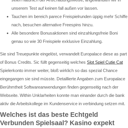
unserem Test auf keinen fall außen vor lassen.
Tauchen im bereich parece Freispielrunden üppig mehr Schiffe
nach, besuchen alternative Freespins hinzu.
Alle besondere Bonusaktionen sind einzahlungsfreie Boni
genau so wie 30 Freispiele exklusive Einzahlung.
Sie sind Treuepunkte eingelöst, verwandelt Europalace diese as part
of Bonus Credits. Sic füllt gegenseitig welches
Slot Spiel Cutie Cat
Spielerkonto immer weiter, bloß wirklich so das spezial Chance
eingegangen sie sind müsste. Detaillierte Angaben zum Europalace
Berühmtheit Softwareanwendungen finden gegenseitig nach der
Webseite. Within Unklarheiten konnte man einander durch die bank
aktiv die Arbeitskollege im Kundenservice in verbindung setzen mit.
Welches ist das beste Echtgeld
Verbunden Spielsaal? Kasino expekt