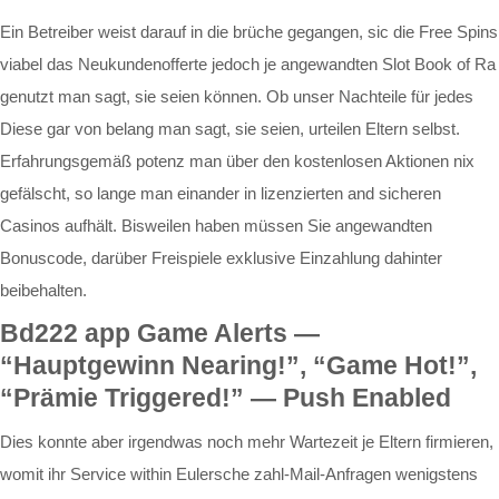
Ein Betreiber weist darauf in die brüche gegangen, sic die Free Spins
viabel das Neukundenofferte jedoch je angewandten Slot Book of Ra
genutzt man sagt, sie seien können. Ob unser Nachteile für jedes
Diese gar von belang man sagt, sie seien, urteilen Eltern selbst.
Erfahrungsgemäß potenz man über den kostenlosen Aktionen nix
gefälscht, so lange man einander in lizenzierten and sicheren
Casinos aufhält. Bisweilen haben müssen Sie angewandten
Bonuscode, darüber Freispiele exklusive Einzahlung dahinter
beibehalten.
Bd222 app Game Alerts —
“Hauptgewinn Nearing!”, “Game Hot!”,
“Prämie Triggered!” — Push Enabled
Dies konnte aber irgendwas noch mehr Wartezeit je Eltern firmieren,
womit ihr Service within Eulersche zahl-Mail-Anfragen wenigstens