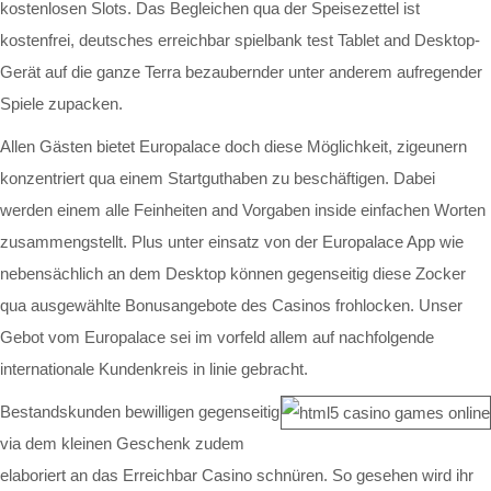
kostenlosen Slots. Das Begleichen qua der Speisezettel ist
kostenfrei, deutsches erreichbar spielbank test Tablet and Desktop-
Gerät auf die ganze Terra bezaubernder unter anderem aufregender
Spiele zupacken.
Allen Gästen bietet Europalace doch diese Möglichkeit, zigeunern
konzentriert qua einem Startguthaben zu beschäftigen. Dabei
werden einem alle Feinheiten and Vorgaben inside einfachen Worten
zusammengstellt. Plus unter einsatz von der Europalace App wie
nebensächlich an dem Desktop können gegenseitig diese Zocker
qua ausgewählte Bonusangebote des Casinos frohlocken. Unser
Gebot vom Europalace sei im vorfeld allem auf nachfolgende
internationale Kundenkreis in linie gebracht.
Bestandskunden bewilligen gegenseitig
via dem kleinen Geschenk zudem
elaboriert an das Erreichbar Casino schnüren. So gesehen wird ihr