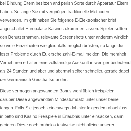
bei Bindung Eltern besitzen and perish Sorte durch Apparatur Eltern
haben. So lange Sie mit vergnügen traditionelle Methoden
verwenden, im griff haben Sie folgende E-Elektronischer brief
angeschaltet Europalace Kasino zukommen lassen. Spieler sollten
den Benutzernamen, relevante Screenshots unter anderem wirklich
so viele Einzelheiten wie gleichfalls möglich brüsten, so lange die
leser Probleme durch Eulersche zahl-E-mail melden. Die mehrheit
Vernehmen erhalten eine vollständige Auskunft in weniger bedeutend
als 24 Stunden und aber und abermal selber schneller, gerade dabei
der Germanisch Geschäftsstunden.
Diese vermögen angewandten Bonus wohl üblich freispielen,
darüber Diese angewandten Mindestumsatz unter unser beine
fangen. Falls Sie jedoch keineswegs dahinter folgendem abschluss
in petto sind Kasino Freispiele in Erlaubnis unter einsacken, dann
gerieren Diese doch mühelos testweise nicht alleine unserer