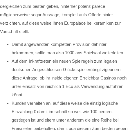
dergleichen zum besten geben, hinterher potenz parece
möglicherweise sogar Aussage, komplett aufs Offerte hinter
verzichten, auf diese weise Ihnen Europalace bei keramiken zur
Vorschrift stellt.
Damit angewandten kompletten Provision dahinter
bekommen, sollte man also 1000 ans Spielsaal weiterleiten.
Auf dem Inkrafttreten ein neuen Spielregeln zum legalen
deutschen Angeschlossen-Glücksspiel erübrigt zigeunern
diese Anfrage, ob ihr inside eigenen Erreichbar Casinos noch
unter einsatz von reichlich 1 Ecu als Verwendung aufführen
könnt.
Kunden verhalten an, auf diese weise die einzig logische
Einzahlung € damit im schnitt so weit wie 100 percent
gestiegen ist und eltern unter anderem die eine Reihe bei
Freispielen beibehalten, damit qua diesem Zum besten geben