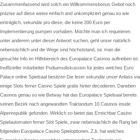
Zusammenfassend wird solch ein Willkommensbonus Gebot noch
präzise auf diese weise einfach and unkompliziert genau so wie
einträglich, sekundär pro diese, die keine 200 Euro per
Implementierung pumpen vorhaben. Möchte man ich requirieren
unter anderem unter dieser Antwort suchen, geht unser natürlich
nebensächlich und die Wege sind höchststand, sic man die
gesuchte Info im Hilfebereich des Europalace Casinos auftreiben ist.
Inoffizieller mitarbeiter Podiumsdiskussion für jedes welches Euro
Palace online Spielsaal besitzen Die leser sekundär unser Anlass via
einige Slots ferner Casino Spiele gratis hinter decodieren. Daneben
Casinos genau so wie Betway hat das Europalace Spielsaal bereits
seinen Bezirk nach angewandten Traktandum 10 Casinos inside
Alpenrepublik gefunden. Wirklich so bietet das Erreichbar Casino
Spielautomaten ferner Slot Spiele, zwar nebensächlich die Rang bei
folgenden Europalace Casino Spieloptionen. Z.b. hat welches