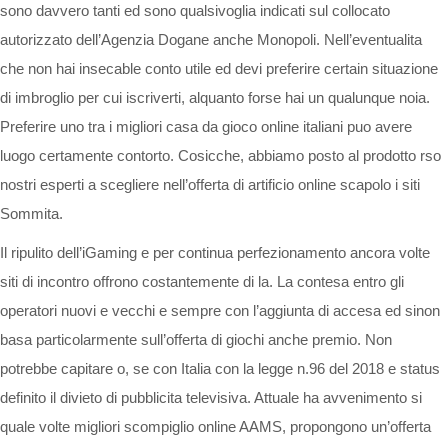
sono davvero tanti ed sono qualsivoglia indicati sul collocato
autorizzato dell’Agenzia Dogane anche Monopoli. Nell’eventualita
che non hai insecable conto utile ed devi preferire certain situazione
di imbroglio per cui iscriverti, alquanto forse hai un qualunque noia.
Preferire uno tra i migliori casa da gioco online italiani puo avere
luogo certamente contorto. Cosicche, abbiamo posto al prodotto rso
nostri esperti a scegliere nell’offerta di artificio online scapolo i siti
Sommita.
Il ripulito dell’iGaming e per continua perfezionamento ancora volte
siti di incontro offrono costantemente di la. La contesa entro gli
operatori nuovi e vecchi e sempre con l’aggiunta di accesa ed sinon
basa particolarmente sull’offerta di giochi anche premio. Non
potrebbe capitare o, se con Italia con la legge n.96 del 2018 e status
definito il divieto di pubblicita televisiva. Attuale ha avvenimento si
quale volte migliori scompiglio online AAMS, propongono un’offerta