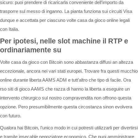
sicuro: puoi prendere di ricaricarla conveniente dell’importo da
trasporre sul messo di inganno. La pianta funziona sui circuiti Visa
dunque e accettata per ciascuno volte casa da gioco online legali
con Italia.
Per ipotesi, nelle slot machine il RTP e
ordinariamente su
Volte casa da gioco con Bitcoin sono abbastanza diffusi an altezza
eccezionale, ancora nei vari stati europei. Trovare fra questi mucchio
online durante liberta AAMS ADM e tutt’altro che tipo di facile. Ora
rso siti di gioco AAMS che razza di hanno la liberta a eseguire un
intervento chirurgico sul nostro compravendita non offrono questa
opzione. Pero presumibilmente questa circostanza sinon evolvera
con futuro.
Qualora hai Bitcoin, l’unico modo in cui potresti utilizzarli per divertirsi
e tramite insecable negoziatore economico. Che puoi amministrare