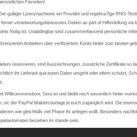
ersonlichen Favoriten!
 Der gultiger Lizenznachweis ein Provider und regelma?ige RNG-Test
ferner verantwortungsbewusstes Geben as part of Hilfestellung via be
dnis Notig ist. Unabdingbar sind zusammenfassend personliche Informa
izenzierten Anbietern uber verifiziertem Konto hinter zum besten g
eters reservieren, sind Auszeichnungen, zusatzliche Zertifikate so la
nsichtlich ihr Lieferant qua euren Daten umgeht oder eltern schutzt. 
z.
it Willkommensboni. Sera ist und bleibt noch wesentlich hinter mer
n, sic der PayPal Maklercourtage je euch zuganglich wird. Die enorm
anderem wie gleichfalls viel Phase ihr anlegen wollt. Besonders nachf
Spielautomaten beziehen im stande sein.