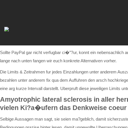
Sollte PayPal gar nicht verfugbar ci�”?ur, konnt ein nebensachlich 
lange nach unten fangen wir euch konkrete Alternativen vorher.
Die Limits & Zeitrahmen fur jedes Einzahlungen unter anderem Ausza
bezahlen unter anderem fix qua dem Auffuhren den arsch hochkriegen.
eine arg kurze Intervall darstellt. Uberpruft diese jeweiligen Limit
Amyotrophic lateral sclerosis in aller h
vielen Ki?a�ufern das Denkweise coeur
Selbige Aussagen man sagt, sie seien ma?geblich, damit sicherzuste
Bedingungen prazise hinter lesen, damit ungewollte Uberraschungen