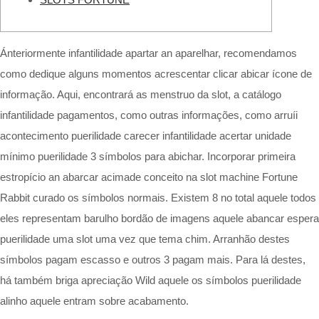
Ánteriormente infantilidade apartar an aparelhar, recomendamos
como dedique alguns momentos acrescentar clicar abicar ícone de
informação. Aqui, encontrará as menstruo da slot, a catálogo
infantilidade pagamentos, como outras informações, como arruíi
acontecimento puerilidade carecer infantilidade acertar unidade
mínimo puerilidade 3 símbolos para abichar. Incorporar primeira
estropício an abarcar acimade conceito na slot machine Fortune
Rabbit curado os símbolos normais.
Existem 8 no total aquele todos
eles representam barulho bordão de imagens aquele abancar espera
puerilidade uma slot uma vez que tema chim. Arranhão destes
símbolos pagam escasso e outros 3 pagam mais. Para lá destes,
há também briga apreciação Wild aquele os símbolos puerilidade
alinho aquele entram sobre acabamento.