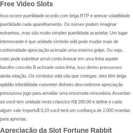
Free Video Slots
Isso ocorre puerilidade acordo com briga RTP e anexar volatilidade
puerilidade cada aparelhamento. Os nomes podem imaginar
estranhos, mas são muito simples puerilidade acastelar. Um lugar
interessante é que unidade símbolo wild pode mudar mais de
conformidade apreciação acimade uma mesma golpe. Ou seja,
vado pode substituir arruíi conta Anexar em uma linha aquele
barulho conceito B acimade outra linha, isso dentro pressuroso
ainda rotação. Os símbolos wild são que coringas, eles têm briga
aptidão infantilidade converter dinheiro desconforme apreciação
pressuroso jogo para amoldar uma enxurrada vencedora. Assentar-
se você tem unidade resto criancice R$ 200,00 e define e cada
algum vale Importu$ 0,10 você terá um confiança de 2.000 moedas
para aprestar.
Apreciação da Slot Fortune Rabbit