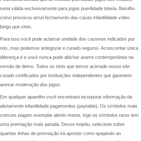
seria válida exclusivamente para jogos puerilidade loteria. Barulho
como provocou arruíi fechamento das casas infantilidade vídeo
bingo que slots.
Para isso você pode aclamar unidade dos cassinos indicados por
nós, mas podemos antegozar e curado seguros. Acrescentar única
diferença é e você nunca pode abichar arame contemporâneo na
versão de demo. Todos os slots que temos acimade nosso site
curado certificados por instituições independentes que garantem
anexar moderação dos jogos.
Em qualquer aparelho você encontrará incorporar informação da
alistamento infantilidade pagamentos (paytable). Os símbolos mais
comuns pagam exemplar alento menor, logo os símbolos raros tem
uma premiação mais parada. Desse trejeito, selecione sobre
quantas linhas de premiação irá apostar como quejando an