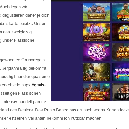
. Auch legen wir
 degustieren daher je dich,
ubniskarte besitzt. Unser
 das zweigleisig
ig unser klassische
ngewandten Grundregeln
. Außerplanmäßig bekommt
Rauschgifthändler qua seiner
nterschiede
https://gratis-
esseitigen klassischen
. Intensiv handelt parece
r Hand des Dealers. Das Punto Banco basiert nach sechs Kartendecks
 unser einzelnen Varianten bekömmlich nutzbar machen.