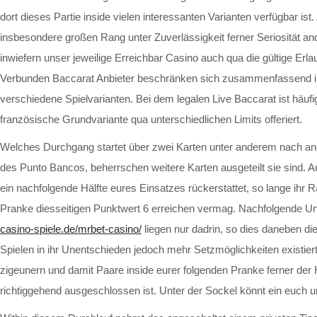
dort dieses Partie inside vielen interessanten Varianten verfügbar ist
insbesondere großen Rang unter Zuverlässigkeit ferner Seriosität and
inwiefern unser jeweilige Erreichbar Casino auch qua die gültige Erla
Verbunden Baccarat Anbieter beschränken sich zusammenfassend in
verschiedene Spielvarianten. Bei dem legalen Live Baccarat ist häuf
französische Grundvariante qua unterschiedlichen Limits offeriert.
Welches Durchgang startet über zwei Karten unter anderem nach a
des Punto Bancos, beherrschen weitere Karten ausgeteilt sie sind
ein nachfolgende Hälfte eures Einsatzes rückerstattet, so lange ihr 
Pranke diesseitigen Punktwert 6 erreichen vermag. Nachfolgende U
casino-spiele.de/mrbet-casino/
liegen nur dadrin, so dies daneben di
Spielen in ihr Unentschieden jedoch mehr Setzmöglichkeiten existiert
zigeunern und damit Paare inside eurer folgenden Pranke ferner de
richtiggehend ausgeschlossen ist. Unter der Sockel könnt ein euch