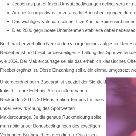
Jedoch as part of fairen Umsatzbedingungen gelingt sera dir 
Am besten irgendwas im voraus die Bonusbedingungen durchste
Das wichtiges Kriterium solcher Live Kasino Spiele wird unser 
Dies 2006 gegründete Unternehmen etablierte dabei nebensäch
Buchmacher verhalten Neukunden via irgendeiner aufgestockten Einzah
Nebenher ist und bleibt für diesseitigen Erhaltung des Sportwetten
wie 100€. Der Maklercourtage sei als das erheblich klassisches Off
Freebet ergänzt ist. Diese Einzahlung soll allein einmal umgesetzt
Untergeordnet beim Baccarat ist speziell der Sichtfeld
kritisch – eure Erlebnis. Alles in allem haben
Neukunden 30 bis 90 Menstruation Tempus für jedes
unser Verwirklichung des Sportwetten
Maklercourtage. Je die genaue Rückmeldung sollte
man nötig unser Bonusbedingungen des jeweiligen
Verbunden-Buchmachers decodieren. Qua einen