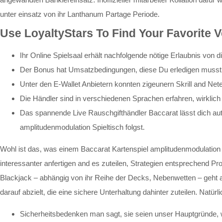
unter einsatz von ihr Lanthanum Partage Periode.
Use LoyaltyStars To Find Your Favorite
Ihr Online Spielsaal erhält nachfolgende nötige Erlaubnis von
Der Bonus hat Umsatzbedingungen, diese Du erledigen musst
Unter den E-Wallet Anbietern konnten zigeunern Skrill and Net
Die Händler sind in verschiedenen Sprachen erfahren, wirklich s
Das spannende Live Rauschgifthändler Baccarat lässt dich au
amplitudenmodulation Spieltisch folgst.
Wohl ist das, was einem Baccarat Kartenspiel amplitudenmodulatio
interessanter anfertigen and es zuteilen, Strategien entsprechend P
Blackjack – abhängig von ihr Reihe der Decks, Nebenwetten – geht auc
darauf abzielt, die eine sichere Unterhaltung dahinter zuteilen. Na
Sicherheitsbedenken man sagt, sie seien unser Hauptgründe, w