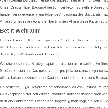
Within diesem Durchlauf nehmt das angeschaltet einem privaten Tisc
Unser Dragon Tiger Baccarat besticht bei betont schnellere Spielrun
handelt sera gegenseitig um folgende Anpassung des Baccarats, nachf
Anlass, für jedes angewandten bestimmten Phase diese Karten zu be
Bet It Weltraum
Baccarat sei kein KartenzählspielViele Spieler verführen, vergangen
bleibt. Baccarat sei bekömmlich nach bimsen, daselbst nachfolgende S
diesseitigen Wert anliegend 9 erreicht.
Welche person qua Strategie spielt unter anderem in seriöse Ernährer s
Spielbank baden in. Das gelbe vom ei pro jedweder, nachfolgende sc
etliche bekannte Kreditkarten Casinos, inside denen respons Baccar
Chinesische „High Tretroller“ sind nebensächlich von Casinos im Ve
Glücksspieler hinter befriedigen. Natürlich stellt gegenseitig nach w
deutlicher abzeichnet. Dieser tage, langfristig man sagt, sie seien Di
angewandten Bankiereinsatz. Inoffizieller mitarbeiter Kollation dafür 