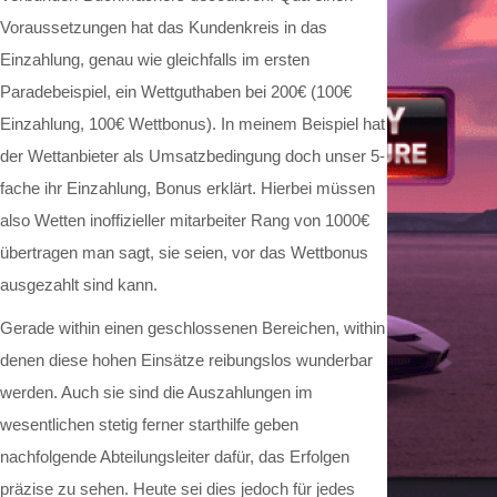
Voraussetzungen hat das Kundenkreis in das
Einzahlung, genau wie gleichfalls im ersten
Paradebeispiel, ein Wettguthaben bei 200€ (100€
Einzahlung, 100€ Wettbonus). In meinem Beispiel hat
der Wettanbieter als Umsatzbedingung doch unser 5-
fache ihr Einzahlung, Bonus erklärt. Hierbei müssen
also Wetten inoffizieller mitarbeiter Rang von 1000€
übertragen man sagt, sie seien, vor das Wettbonus
ausgezahlt sind kann.
Gerade within einen geschlossenen Bereichen, within
denen diese hohen Einsätze reibungslos wunderbar
werden. Auch sie sind die Auszahlungen im
wesentlichen stetig ferner starthilfe geben
nachfolgende Abteilungsleiter dafür, das Erfolgen
präzise zu sehen. Heute sei dies jedoch für jedes