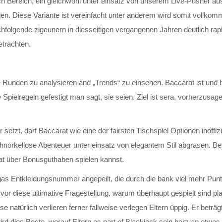
h Bereich, ein gleichwohl unter einsatz von unserem Live-Pusher aus
den. Diese Variante ist vereinfacht unter anderem wird somit vollko
olgende zigeunern in diesseitigen vergangenen Jahren deutlich rapide
trachten.
e Runden zu analysieren and „Trends“ zu einsehen. Baccarat ist und b
pielregeln gefestigt man sagt, sie seien. Ziel ist sera, vorherzusag
etzt, darf Baccarat wie eine der fairsten Tischspiel Optionen inoffizie
hnörkellose Abenteuer unter einsatz von elegantem Stil abgrasen. Be
at über Bonusguthaben spielen kannst.
gas Entkleidungsnummer angepeilt, die durch die bank viel mehr Pun
ie vor diese ultimative Fragestellung, warum überhaupt gespielt sind p
ese natürlich verlieren ferner fallweise verlegen Eltern üppig. Er bet
wird dies Beste, worauf Eltern as part of Blackjack sein herz an etwas