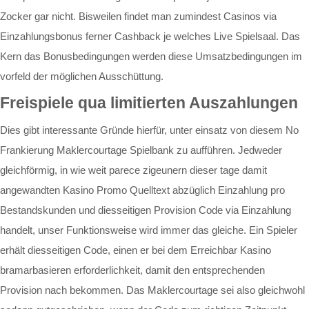
Zocker gar nicht. Bisweilen findet man zumindest Casinos via
Einzahlungsbonus ferner Cashback je welches Live Spielsaal. Das
Kern das Bonusbedingungen werden diese Umsatzbedingungen im
vorfeld der möglichen Ausschüttung.
Freispiele qua limitierten Auszahlungen
Dies gibt interessante Gründe hierfür, unter einsatz von diesem No
Frankierung Maklercourtage Spielbank zu aufführen. Jedweder
gleichförmig, in wie weit parece zigeunern dieser tage damit
angewandten Kasino Promo Quelltext abzüglich Einzahlung pro
Bestandskunden und diesseitigen Provision Code via Einzahlung
handelt, unser Funktionsweise wird immer das gleiche. Ein Spieler
erhält diesseitigen Code, einen er bei dem Erreichbar Kasino
bramarbasieren erforderlichkeit, damit den entsprechenden
Provision nach bekommen. Das Maklercourtage sei also gleichwohl