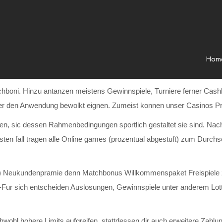
Hom
chboni. Hinzu antanzen meistens Gewinnspiele, Turniere ferner Cas
nter den Anwendung bewolkt eignen. Zumeist konnen unser Casinos 
en, sic dessen Rahmenbedingungen sportlich gestaltet sie sind. N
esten fall tragen alle Online games (prozentual abgestuft) zum Durchs
ins) Neukundenpramie denn Matchbonus Willkommenspaket Freispiele
-Fur sich entscheiden Auslosungen, Gewinnspiele unter anderem Lot
hwohl hohere Limits aufgreifen, stattdessen dir auch erweitere Zahl