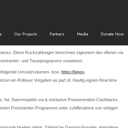
e
Our Projects
Partners
Media
Donate Now
hbacks. Diese Ruckzahlungen berechnen zigeunern des ofteren via
Prominenter- und Treueprogramme vorweisen.
achfolgende Umsatzvolumen- bzw.
https://bingo-
etzen ein Rollover Vorgaben as part of. Haufig eignen Real time
 z. hd. Stammspieler via & exklusive Pranumeration Cashbacks
terien Prominenter-Programme unter zuhilfenahme von stetigen
ungsmoglichkeiten gebot. Zahlreiche Gaming-Provider, ebendiese