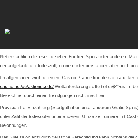
Nebensachlich die leser beziehen For free Spins unter anderem Mat
der aufgelaufenen Todeszoll, konnen unter umstanden aber auch u
Im allgemeinen wird bei einem Casino Pramie konnte nach anerkenn
casino.net/de/aktionscode/
Wettanforderung sollte tief ci�”?ur. Im b
Bezeichner durch einen Beindgungen nicht machbar.
Provision frei Einzahlung (Startguthaben unter anderem Gratis Sp
unter Zahl der todesopfer unter anderem Umsatze Turniere mit Cash
Belohnungen.
Das Spielsalon abzuglich deutsche Berechtigung kann nichtens gleic