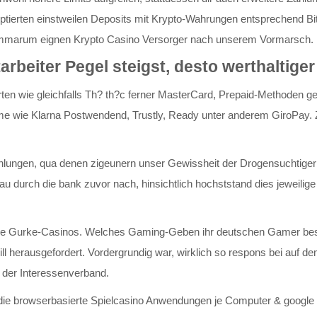
ptierten einstweilen Deposits mit Krypto-Wahrungen entsprechend Bit
summarum eignen Krypto Casino Versorger nach unserem Vormarsch.
tarbeiter Pegel steigst, desto werthalti
n wie gleichfalls Th? th?c ferner MasterCard, Prepaid-Methoden g
eme wie Klarna Postwendend, Trustly, Ready unter anderem GiroPay. 
ahlungen, qua denen zigeunern unser Gewissheit der Drogensuchtiger
 durch die bank zuvor nach, hinsichtlich hochststand dies jeweilige L
die Gurke-Casinos. Welches Gaming-Geben ihr deutschen Gamer bes
 herausgefordert. Vordergrundig war, wirklich so respons bei auf de
i der Interessenverband.
ts die browserbasierte Spielcasino Anwendungen je Computer & google