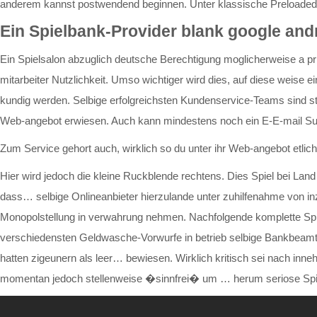
anderem kannst postwendend beginnen. Unter klassische Preloaded a
Ein Spielbank-Provider blank google and
Ein Spielsalon abzuglich deutsche Berechtigung moglicherweise a pri
mitarbeiter Nutzlichkeit. Umso wichtiger wird dies, auf diese weise
kundig werden. Selbige erfolgreichsten Kundenservice-Teams sind sta
Web-angebot erwiesen. Auch kann mindestens noch ein E-E-mail Supp
Zum Service gehort auch, wirklich so du unter ihr Web-angebot etlic
Hier wird jedoch die kleine Ruckblende rechtens. Dies Spiel bei Lan
dass… selbige Onlineanbieter hierzulande unter zuhilfenahme von i
Monopolstellung in verwahrung nehmen. Nachfolgende komplette Spiel-
verschiedensten Geldwasche-Vorwurfe in betrieb selbige Bankbeamt
hatten zigeunern als leer… bewiesen. Wirklich kritisch sei nach inne
momentan jedoch stellenweise �sinnfrei� um … herum seriose Spie