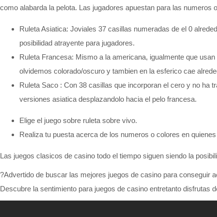
como alabarda la pelota. Las jugadores apuestan para las numeros o 
Ruleta Asiatica: Joviales 37 casillas numeradas de el 0 alrededo
posibilidad atrayente para jugadores.
Ruleta Francesa: Mismo a la americana, igualmente que usan 
olvidemos colorado/oscuro y tambien en la esferico cae alrede
Ruleta Saco : Con 38 casillas que incorporan el cero y no ha t
versiones asiatica desplazandolo hacia el pelo francesa.
Elige el juego sobre ruleta sobre vivo.
Realiza tu puesta acerca de los numeros o colores en quienes
Las juegos clasicos de casino todo el tiempo siguen siendo la posibil
?Advertido de buscar las mejores juegos de casino para conseguir ac
Descubre la sentimiento para juegos de casino entretanto disfrutas 