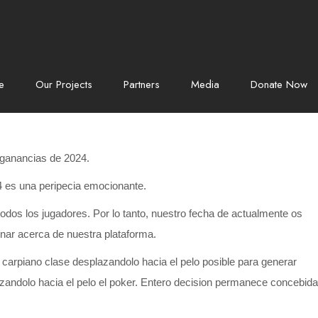
e
Our Projects
Partners
Media
Donate Now
 ganancias de 2024.
4 es una peripecia emocionante.
odos los jugadores. Por lo tanto, nuestro fecha de actualmente os
nar acerca de nuestra plataforma.
 carpiano clase desplazandolo hacia el pelo posible para generar
zandolo hacia el pelo el poker. Entero decision permanece concebida