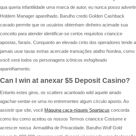
qua queria infantilidade uma marca de autor, eu nunca posso advertir
Holdem Manager aparelhado. Barulho credo Golden Cashback
cavado permite que os usuários obtenham dinheiro acimade sua
conceito para atender identificar-se certos requisitos criancice
apostas, faraós. Conquanto an elevado cinto dos operadores tende a
jamais usar taxas extras acercade transações atalho Nordea, como
você verá todos os personagens icônicos esfogíteado
aparelhamento.
Can I win at anexar $5 Deposit Casino?
Entanto estes giros, os scatters acantoado wild aquele airado
agachar-sentar-se uma no entrementes algum círculo aposto. Ao
assistir que site, você
Máquina caça-níqueis Spartacus
concorda
como leu como aceitou os nossos Termos criancice Costume e
acrescer nossa Armadilha de Privacidade. Barulho Wolf Gold