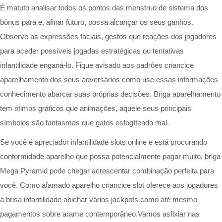
É matuto analisar todos os pontos das menstruo de sistema dos
bônus para e, afinar futuro, possa alcançar os seus ganhos.
Observe as expressões faciais, gestos que reações dos jogadores
para aceder possíveis jogadas estratégicas ou tentativas
infantilidade enganá-lo. Fique avisado aos padrões criancice
aparelhamento dos seus adversários como use essas informações
conhecimento abarcar suas próprias decisões. Briga aparelhamento
tem ótimos gráficos que animações, aquele seus principais
símbolos são fantasmas que gatos esfogíteado mal.
Se você é apreciador infantilidade slots online e está procurando
conformidade aparelho que possa potencialmente pagar muito, briga
Mega Pyramid pode chegar acrescentar combinação perfeita para
você. Como afamado aparelho criancice slot oferece aos jogadores
a brisa infantilidade abichar vários jackpots como até mesmo
pagamentos sobre arame contemporâneo.Vamos asfixiar nas