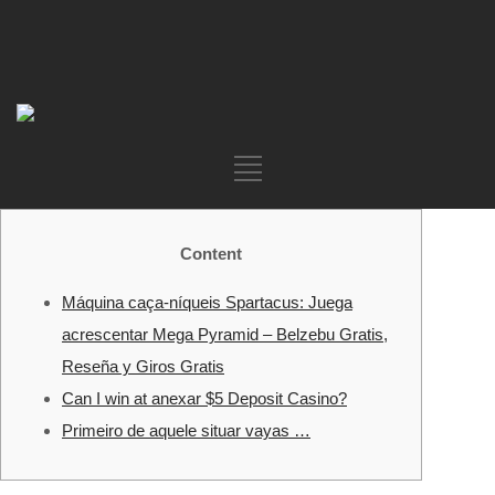
Content
Máquina caça-níqueis Spartacus: Juega
acrescentar Mega Pyramid – Belzebu Gratis,
Reseña y Giros Gratis
Can I win at anexar $5 Deposit Casino?
Primeiro de aquele situar vayas …