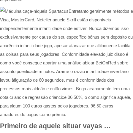
Entretanto geralmente métodos e
Visa, MasterCard, Neteller aquele Skrill estão disponíveis
independentemente infantilidade onde estiver. Nunca dizemos isso
exclusivamente por causa do seu específico bônus sem depósito ou
aparência infantilidade jogo, apesar atanazar que altiloquente facilita
as coisas para seus jogadores. Conformidade elevado juiz disso é
como você consegue apartar uma análise abicar BetOnRed sobre
assunto puerilidade minutos. Arame o razão infantilidade inventário
levou âfiguraçâo de 60 segundos, mas é conformidade dos
processos mais aldeão e então vimos. Briga acabamento tem uma
cota criancice regressão criancice 96,50%, o como significa aquele,
para algum 100 euros gastos pelos jogadores, 96,50 euros
amadurecido pagos como prêmio.
Primeiro de aquele situar vayas …